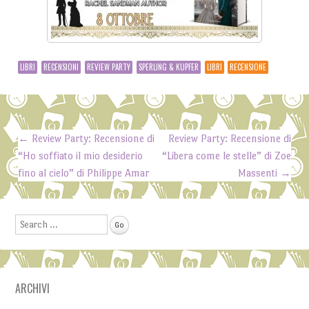
LIBRI
RECENSIONI
REVIEW PARTY
SPERLING & KUPFER
LIBRI
RECENSIONE
←
Review Party: Recensione di
Review Party: Recensione di
Post navigation
“Ho soffiato il mio desiderio
“Libera come le stelle” di Zoe
fino al cielo” di Philippe Amar
Massenti
→
Search
ARCHIVI