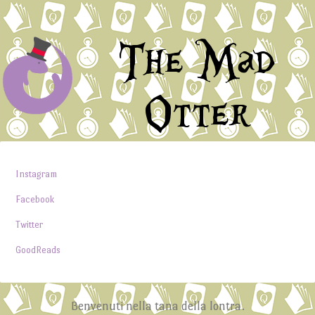
The Mad
Otter
Instagram
Facebook
Twitter
GoodReads
Benvenuti nella tana della lontra.