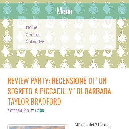
Menu
Skip to content
Home
Contatti
Chi scrive
REVIEW PARTY: RECENSIONE DI “UN
SEGRETO A PICCADILLY” DI BARBARA
TAYLOR BRADFORD
8 OTTOBRE 2020
BY
TIZIANA
All’alba dei 21 anni,