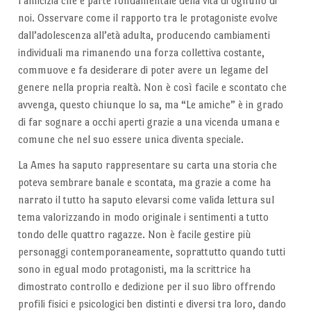
l’amicizia che è parte fondamentale della vita di ognuno di
noi. Osservare come il rapporto tra le protagoniste evolve
dall’adolescenza all’età adulta, producendo cambiamenti
individuali ma rimanendo una forza collettiva costante,
commuove e fa desiderare di poter avere un legame del
genere nella propria realtà. Non è così facile e scontato che
avvenga, questo chiunque lo sa, ma “Le amiche” è in grado
di far sognare a occhi aperti grazie a una vicenda umana e
comune che nel suo essere unica diventa speciale.
La Ames ha saputo rappresentare su carta una storia che
poteva sembrare banale e scontata, ma grazie a come ha
narrato il tutto ha saputo elevarsi come valida lettura sul
tema valorizzando in modo originale i sentimenti a tutto
tondo delle quattro ragazze. Non è facile gestire più
personaggi contemporaneamente, soprattutto quando tutti
sono in egual modo protagonisti, ma la scrittrice ha
dimostrato controllo e dedizione per il suo libro offrendo
profili fisici e psicologici ben distinti e diversi tra loro, dando