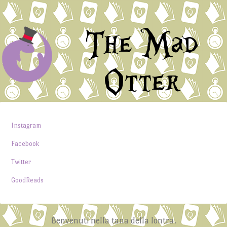
The Mad
Otter
Instagram
Facebook
Twitter
GoodReads
Benvenuti nella tana della lontra.