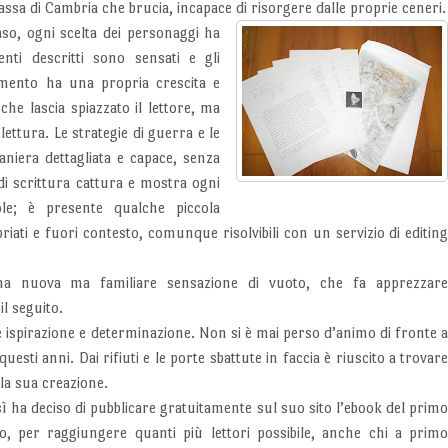
cassa di Cambria che brucia, incapace di risorgere dalle proprie ceneri.
aso, ogni scelta dei personaggi ha
nti descritti sono sensati e gli
lemento ha una propria crescita e
che lascia spiazzato il lettore, ma
lettura. Le strategie di guerra e le
aniera dettagliata e capace, senza
di scrittura cattura e mostra ogni
le; è presente qualche piccola
iati e fuori contesto, comunque risolvibili con un servizio di editin
una nuova ma familiare sensazione di vuoto, che fa apprezzar
l seguito.
e ispirazione e determinazione. Non si è mai perso d’animo di fronte 
questi anni. Dai rifiuti e le porte sbattute in faccia è riuscito a trovar
lla sua creazione.
ì ha deciso di pubblicare gratuitamente sul suo sito l’ebook del prim
ro, per raggiungere quanti più lettori possibile, anche chi a prim