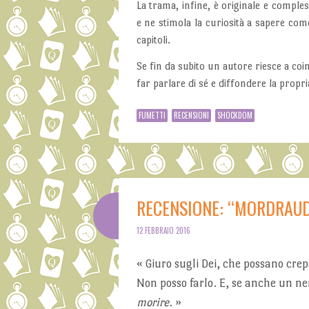
La trama, infine, è originale e comples
e ne stimola la curiosità a sapere com
capitoli.
Se fin da subito un autore riesce a coin
far parlare di sé e diffondere la propri
FUMETTI
RECENSIONI
SHOCKDOM
RECENSIONE: “MORDRAUD”
12 FEBBRAIO 2016
« Giuro sugli Dei, che possano crep
Non posso farlo. E, se anche un ne
morire
.
»