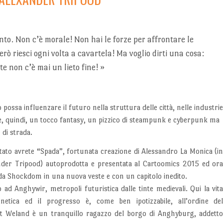
ento. Non c’è morale! Non hai le forze per affrontare le
rò riesci ogni volta a cavartela! Ma voglio dirti una cosa:
te non c’è mai un lieto fine!
»
ossa influenzare il futuro nella struttura delle città, nelle industrie
, quindi, un tocco fantasy, un pizzico di steampunk e cyberpunk ma
di strada.
tato avrete “Spada”, fortunata creazione di Alessandro La Monica (i
nder Tripood) autoprodotta e presentata al Cartoomics 2015 ed or
 da Shockdom in una nuova veste e con un capitolo inedito.
 ad Anghywir, metropoli futuristica dalle tinte medievali. Qui la vit
netica ed il progresso è, come ben ipotizzabile, all’ordine de
t Weland è un tranquillo ragazzo del borgo di Anghyburg, addett