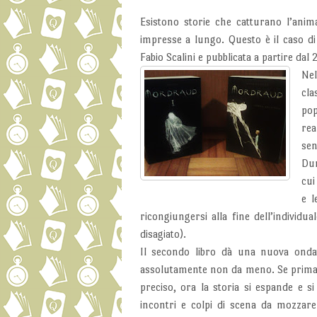
Esistono storie che catturano l’ani
impresse a lungo. Questo è il caso d
Fabio Scalini e pubblicata a partire dal 
Nel
cla
pop
rea
sen
Dun
cui
e l
ricongiungersi alla fine dell’individu
disagiato).
Il secondo libro dà una nuova ondata
assolutamente non da meno. Se prima la 
preciso, ora la storia si espande e s
incontri e colpi di scena da mozzare 