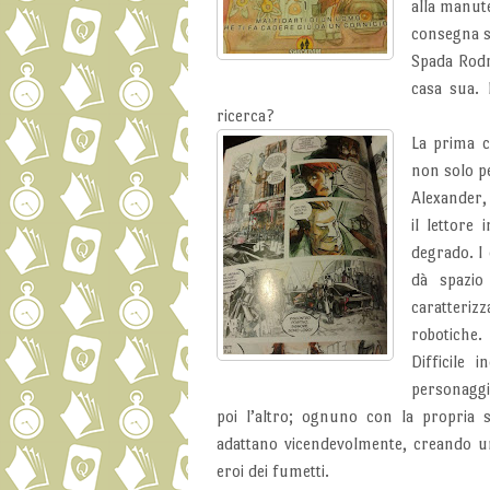
alla manut
consegna s
Spada Rodr
casa sua. 
ricerca?
La prima c
non solo pe
Alexander,
il lettore
degrado. I 
dà spazio
caratterizz
robotiche.
Difficile 
personagg
poi l’altro; ognuno con la propria s
adattano vicendevolmente, creando u
eroi dei fumetti.