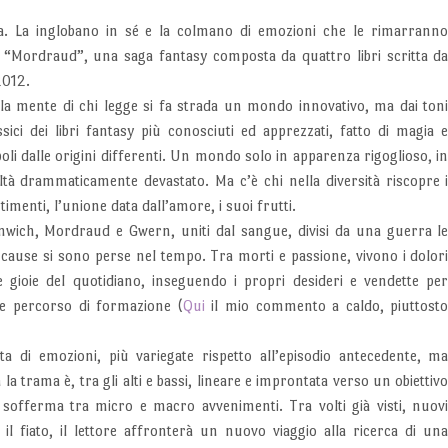
ma. La inglobano in sé e la colmano di emozioni che le rimarrann
i “Mordraud”, una saga fantasy composta da quattro libri scritta d
2012.
la mente di chi legge si fa strada un mondo innovativo, ma dai ton
ssici dei libri fantasy più conosciuti ed apprezzati, fatto di magia 
oli dalle origini differenti. Un mondo solo in apparenza rigoglioso, i
ltà drammaticamente devastato. Ma c’è chi nella diversità riscopre 
timenti, l’unione data dall’amore, i suoi frutti.
wich, Mordraud e Gwern, uniti dal sangue, divisi da una guerra l
 cause si sono perse nel tempo. Tra morti e passione, vivono i dolor
e gioie del quotidiano, inseguendo i propri desideri e vendette pe
ale percorso di formazione (
Qui
il mio commento a caldo, piuttost
 di emozioni, più variegate rispetto all’episodio antecedente, m
trama è, tra gli alti e bassi, lineare e improntata verso un obiettiv
i sofferma tra micro e macro avvenimenti. Tra volti già visti, nuov
il fiato, il lettore affronterà un nuovo viaggio alla ricerca di un