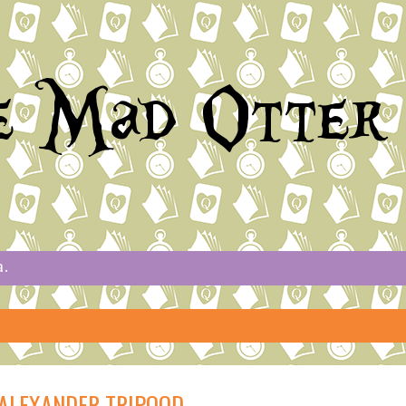
e Mad Otter
a.
 ALEXANDER TRIPOOD