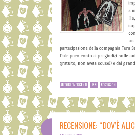
imp
a m
Ha,
imp
co
u
partecipazione della compagnia Fera Sa
Date poco conto ai pregiudizi sulle au
gratuito, non avete scuse!) e dal grande
AUTORI EMERGENTI
LIBRI
RECENSIONI
RECENSIONE: “DOV’È ALIC