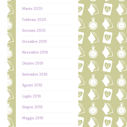
o
Marzo 2020
a
Febbraio 2020
i
Gennaio 2020
e
Dicembre 2019
n
i
Novembre 2019
Ottobre 2019
e
i
Settembre 2019
r
Agosto 2019
o
Luglio 2019
a
Giugno 2019
o
i
Maggio 2019
a