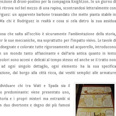
enzione di droni-postino per la compagnia Knightzon. In un giorno d
i ritrova nel bel mezzo di una rapina, scontrandosi letteralmente co
iguez: un apparente barbone trasandato che mette pianta stabile i
Ma chi è Rodriguez in realtà e cosa si cela dietro la sua assidu
osa che salta all’occhio è sicuramente l’ambientazione della storia
r le sue meccaniche, ma soprattutto per l’impatto visivo. Le tavole d
 disegnate e colorate tutte rigorosamente ad acquerello, introducon
 in un mondo tanto affascinante e dall’aria antica quanto in lent
colori sono accesi e delicati al tempo stesso ed anche se il tratto no
 ad ogni singolo dettaglio, ogni elemento ha la sua specific
azione, dal borgo alla città ricca, dai vestiti semplici alle armatur
individuare chi tra Watt e Spada sia il
io predominante: viene presentato uno,
toria e i propri misteri ma entrambi si
n duo divertente e degno dei più famosi