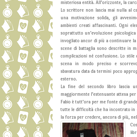
misteriosa entità. All’orizzonte, la car
Lo scrittore non lascia mai nulla al c
una motivazione solida, gli avvenime
ambienti creati affascinanti. Ogni e
soprattutto un’evoluzione psicologica 
invogliato ancor di più a continuare la 
scene di battaglia sono descritte in m
complicazioni né confusione. Lo stile 
scena in modo preciso e scorrevo
sbavatura data da termini poco appropr
esterno.
La fine del secondo libro lascia 
maggiormente l’estenuante attesa per i
Fabio è tutt’ora per me fonte di grand
tutte le difficoltà che ha incontrato in 
la forza per credere, ancora di più, ne
Cos
lib