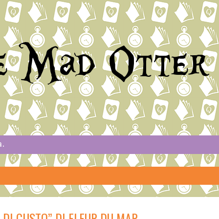
e Mad Otter
a.
 DI GUSTO” DI FLEUR DU MAR