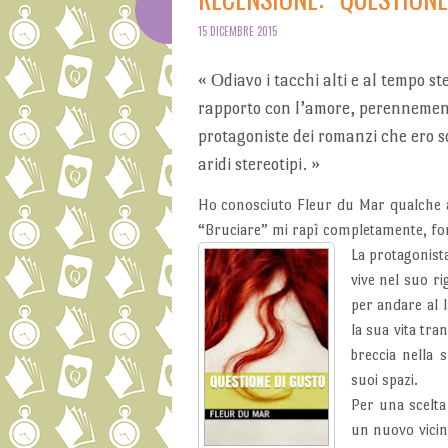
15 DICEMBRE 2015
O
«
diavo i tacchi alti e al tempo s
rapporto con l’amore, perennemente
protagoniste dei romanzi che ero so
aridi stereotipi.
»
Ho conosciuto Fleur du Mar qualche an
“Bruciare” mi rapì completamente, fors
La protagonist
vive nel suo ri
per andare al 
la sua vita tra
breccia nella 
suoi spazi.
Per una scelta 
un nuovo vicino