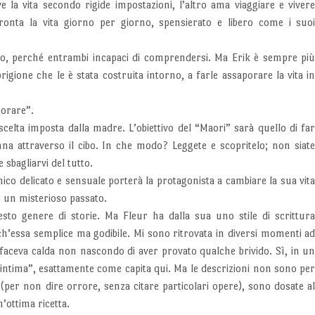
ve la vita secondo rigide impostazioni, l’altro ama viaggiare e viver
ronta la vita giorno per giorno, spensierato e libero come i suo
neo, perché entrambi incapaci di comprendersi. Ma Erik è sempre pi
igione che le è stata costruita intorno, a farle assaporare la vita i
porare”.
celta imposta dalla madre. L’obiettivo del “Maori” sarà quello di fa
donna attraverso il cibo. In che modo? Leggete e scopritelo; non siat
 sbagliarvi del tutto.
co delicato e sensuale porterà la protagonista a cambiare la sua vit
di un misterioso passato.
sto genere di storie. Ma Fleur ha dalla sua uno stile di scrittur
ch’essa semplice ma godibile. Mi sono ritrovata in diversi momenti a
aceva calda non nascondo di aver provato qualche brivido. Sì, in u
intima”, esattamente come capita qui. Ma le descrizioni non sono pe
o (per non dire orrore, senza citare particolari opere), sono dosate a
’ottima ricetta.