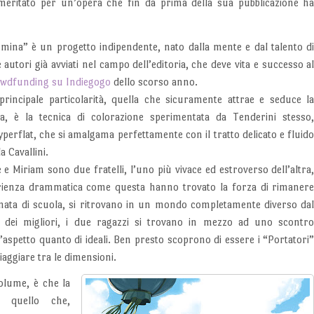
meritato per un’opera che fin da prima della sua pubblicazione h
mina” è un progetto indipendente, nato dalla mente e dal talento d
 autori già avviati nel campo dell’editoria, che deve vita e successo a
wdfunding su Indiegogo
dello scorso anno.
principale particolarità, quella che sicuramente attrae e seduce l
ta, è la tecnica di colorazione sperimentata da Tenderini stesso
yperflat, che si amalgama perfettamente con il tratto delicato e fluid
la Cavallini.
e e Miriam sono due fratelli, l’uno più vivace ed estroverso dell’altra
erienza drammatica come questa hanno trovato la forza di rimaner
nata di scuola, si ritrovano in un mondo completamente diverso da
 dei migliori, i due ragazzi si trovano in mezzo ad uno scontr
’aspetto quanto di ideali. Ben presto scoprono di essere i “Portatori
viaggiare tra le dimensioni.
olume, è che la
i quello che,