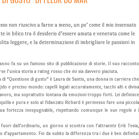
tesso non riuscivo a farne a meno, un po’ come il mio insensato
 in bilico tra il desiderio d’essere amata e venerata come le
lita leggere, e la determinazione di imbrigliare le passioni in
no fa su un famoso sito di pubblicazione di storie. Il suo raccont
e l’unica storia a rating rosso che mi sia davvero piaciuta.
a di “Questione di gusto” è Laura de Santis, una donna in carriera ch
gido e preciso mondo: capelli legati accuratamente, tacchi alti e divis
lavoro, ma soprattutto lontana da emozioni troppo forti. Lei definisc
nquilla e pura e solo al fidanzato Richard è permesso fare una piccol
sua fortezza inespugnabile, rispettando comunque le sue regole e 
fuori dall’ordinario, un giorno si scontra con l’attraente Erik Tesia
 d’appartamento. Fin da subito la differenza tra i due è ben definita