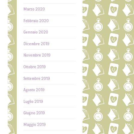
a
Marzo 2020
i
Febbraio 2020
l
Gennaio 2020
a
Dicembre 2019
,
Novembre 2019
o
Ottobre 2019
,
Settembre 2019
e
l
Agosto 2019
o
Luglio 2019
”
Giugno 2019
Maggio 2019