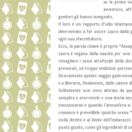
se la prima vi
avventure, aff
genitori gli hanno insegnato.
Il loro è un rapporto d’odio istanta
determinato a far uscire Laura dalla pr
ogni sua sfaccettatura.
Ecco, la parola chiave è proprio “Assa
Laura è vegana dalla nascita per una s
risvegliare i sensi atrofizzati della 
prevenuti, né troppo maliziosi: potreste
Sicuramente questo viaggio gastronomi
e a liberarsi, finalmente, dalle catene 
Solitamente non sono attirata da que
semplice e scorrevole e una storia an
emozionarmi e quando l’atmosfera si f
romance è prevedibile qualche scena “
nulla dirette e al limite dell’imbarazz
punto giusto, come gli ingredienti di un