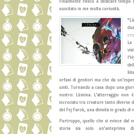
Finalmente riesco a dedicare tempo 
suscitato in me molta curiosità.
“Lù
due
cro
La 
vis
l’H
del
Kit
orfani di genitori ma che da un’esp
uniti. Tornando a casa dopo una gior
nostro: Lùmina. L’atterraggio non è
incrociato tra creature tanto diverse d
del Fej Farok, una divinità in grado di 
Purtroppo, quello che si evince dal v
storia sia solo un’anteprima d