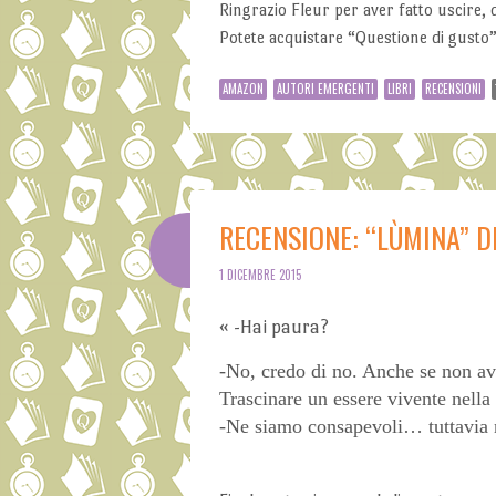
Ringrazio Fleur per aver fatto uscire, 
Potete acquistare “Questione di gusto
AMAZON
AUTORI EMERGENTI
LIBRI
RECENSIONI
RECENSIONE: “LÙMINA” D
1 DICEMBRE 2015
« -Hai paura?
-No, credo di no. Anche se non ave
Trascinare un essere vivente nella
-Ne siamo consapevoli… tuttavia n