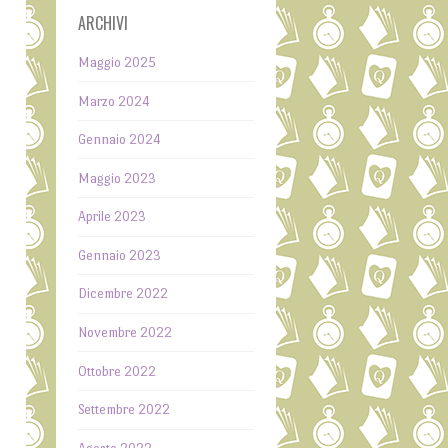
ARCHIVI
Maggio 2025
Marzo 2024
Gennaio 2024
Maggio 2023
o
Aprile 2023
e
Gennaio 2023
a
Dicembre 2022
e
a
Novembre 2022
i
Ottobre 2022
,
Settembre 2022
: