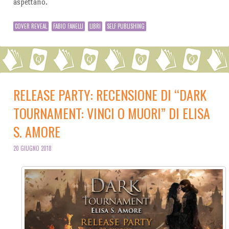
aspettano.
COVER REVEAL
FABIO FANELLI
LIBRI
SELF PUBLISHING
RELEASE PARTY: RECENSIONE DI “DARK
TOURNAMENT: VINCI O MUORI” DI ELISA
S. AMORE
20 GIUGNO 2018