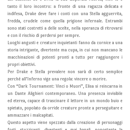
tanto il loro incontro: a fronte di una ragazza delicata e
indifesa, Drake deve fare i conti con una Stella agguerrita,
fredda, crudele come quella prigione infernale. Entrambi
sono stati costretti a delle scelte, nella speranza di ritrovarsi
e con il rischio di perdersi per sempre.
Luoghi angusti e creature inquietanti fanno da cornice a una
storia intrigante, divertente ma cupa, in cui non mancano le
macchinazioni di potenti pronti a tutto per raggiungere i
propri obiettivi.
Per Drake e Stella prevalere non sarà di certo semplice
perché all’Inferno vige una regola: vincere o morire.
Con “Dark Tournament: Vinci o Muori”, Elisa si reincarna in
un Dante Alighieri contemporaneo. Una presenza invisibile
ed eterea, capace di trascinare il lettore in un mondo buio e
spietato, popolato da orride creature pronte a perseguitare e
ammazzare i malcapitati.
Questo aspetto viene spezzato dalla creazione di personaggi
forti, stuzzicanti, divertenti e mai banali, nonostante la