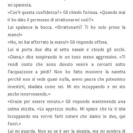
mi spaventa.
«Cos’è questa confidenza?» Gli chiedo furiosa. «Quando mai
ti ho dato il permesso di strattonarmi così?»
Lui spalanca la bocca. «Strattonarti? Ti ho solo preso la
mano!»
«No, mi hai afferrato la mano!» Gli rispondo offesa.
Lui si porta due dita al setto nasale e chiude gli occhi.
«Diana,» dice sospirando in un tono meno aggressivo. «Ti
rendi conto che sono dovuto venire a cercarti sotto
l’acquazzone a piedi? Non ho fatto muovere la navetta
perché non si vede quasi nulla, avevo paura che potessimo
investirti, sbadata come sei. Mi sto inzuppando e mi sto
anche innervosendo.»
«Grazie per essere venuto.» Gli rispondo mantenendo una
calma stizzita. «Lo apprezzo molto. Mi spiace che tu ti stia
inzuppando ma vorrei farti notare che siamo in due, qui
fuori.»
Lui mi guarda. Non so se è per la pioggia, ma mi sembra di