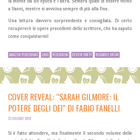
la mente da un’epoca e l’altra. Sembra quasi di essere vicino
a Vanni, mentre si avvicina sempre di più alla fine.
Una lettura davvero sorprendente e consigliata. Di certo
recupererò le opere precedenti dello scrittore, che ha saputo
come conquistarmi!
AMAZON PUBLISHING
LIBRI
RECENSIONI
REVIEW PARTY
RICCARDO BRUNI
COVER REVEAL: “SARAH GILMORE: IL
POTERE DEGLI DEI” DI FABIO FANELLI
23 GIUGNO 2018
Si è fatto attendere, ma finalmente il secondo volume delle