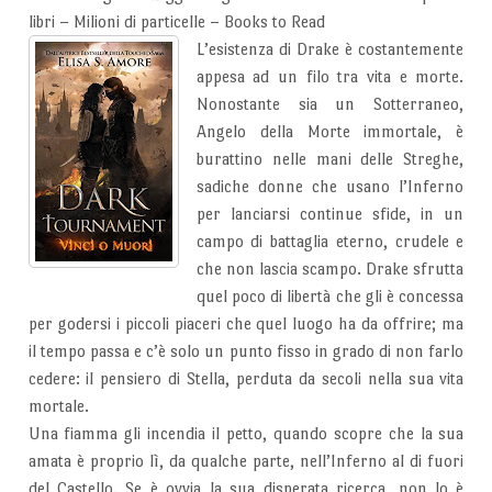
libri – Milioni di particelle – Books to Read
L’esistenza di Drake è costantemente
appesa ad un filo tra vita e morte.
Nonostante sia un Sotterraneo,
Angelo della Morte immortale, è
burattino nelle mani delle Streghe,
sadiche donne che usano l’Inferno
per lanciarsi continue sfide, in un
campo di battaglia eterno, crudele e
che non lascia scampo. Drake sfrutta
quel poco di libertà che gli è concessa
per godersi i piccoli piaceri che quel luogo ha da offrire; ma
il tempo passa e c’è solo un punto fisso in grado di non farlo
cedere: il pensiero di Stella, perduta da secoli nella sua vita
mortale.
Una fiamma gli incendia il petto, quando scopre che la sua
amata è proprio lì, da qualche parte, nell’Inferno al di fuori
del Castello. Se è ovvia la sua disperata ricerca, non lo è