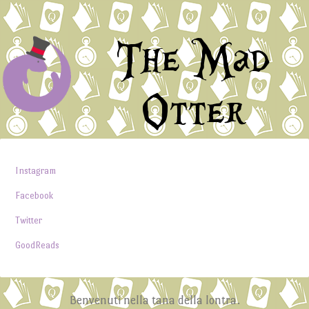
The Mad
Otter
Instagram
Facebook
Twitter
GoodReads
Benvenuti nella tana della lontra.