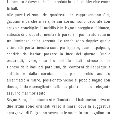
La camera è davvero bella, arredata in stile shabby chic come
la hall.
Alle pareti ci sono dei quadretti che rappresentano fari,
gabbiani e barche a vela, le cui cornici sono decorate con
spago e conchiglie. Il mobilio è in legno tinteggiato di bianco,
anticato di proposito, mentre le pareti e il pavimento sono in
un luminoso color screma. Le tende sono doppie: quelle
vicino alla porta finestra sono più leggere, quasi impalpabili,
candide da lasciar passare la luce del giorno. Quelle
oscuranti, invece, sono di un bel blu cobalto, stesso colore
ripreso dalle basi dei paralumi, dai contorni dell’applique a
soffitto e dalla cornice dell’ampio specchio accanto
all’armadio a muro, posizionato vicino al piccolo bagno con
doccia, lindo e accogliente nelle sue piastrelle in un elegante
azzurro marmorizzato.
Seguo Sara, che intanto si è fiondata sul balconcino privato:
due lettini sono orientati verso il mare, dove la suggestiva
sporgenza di Polignano sovrasta le onde. In un angolino un