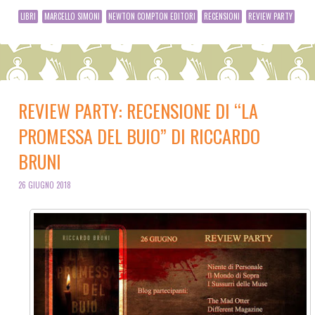
LIBRI
MARCELLO SIMONI
NEWTON COMPTON EDITORI
RECENSIONI
REVIEW PARTY
REVIEW PARTY: RECENSIONE DI “LA
PROMESSA DEL BUIO” DI RICCARDO
BRUNI
26 GIUGNO 2018