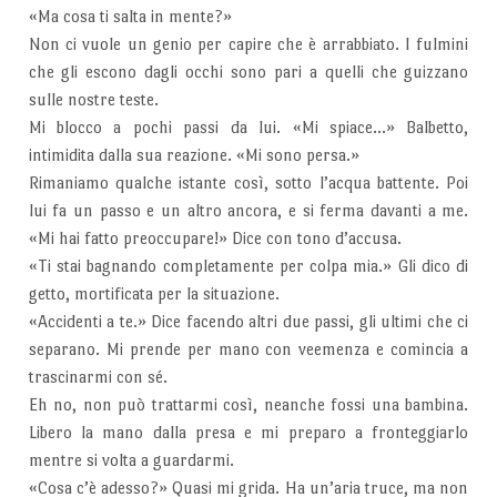
«Ma cosa ti salta in mente?»
Non ci vuole un genio per capire che è arrabbiato. I fulmini
che gli escono dagli occhi sono pari a quelli che guizzano
sulle nostre teste.
Mi blocco a pochi passi da lui. «Mi spiace…» Balbetto,
intimidita dalla sua reazione. «Mi sono persa.»
Rimaniamo qualche istante così, sotto l’acqua battente. Poi
lui fa un passo e un altro ancora, e si ferma davanti a me.
«Mi hai fatto preoccupare!» Dice con tono d’accusa.
«Ti stai bagnando completamente per colpa mia.» Gli dico di
getto, mortificata per la situazione.
«Accidenti a te.» Dice facendo altri due passi, gli ultimi che ci
separano. Mi prende per mano con veemenza e comincia a
trascinarmi con sé.
Eh no, non può trattarmi così, neanche fossi una bambina.
Libero la mano dalla presa e mi preparo a fronteggiarlo
mentre si volta a guardarmi.
«Cosa c’è adesso?» Quasi mi grida. Ha un’aria truce, ma non