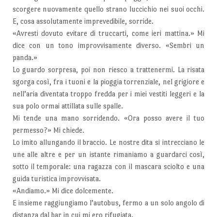
scorgere nuovamente quello strano luccichio nei suoi occhi.
E, cosa assolutamente imprevedibile, sorride.
«Avresti dovuto evitare di truccarti, come ieri mattina.» Mi
dice con un tono improvvisamente diverso. «Sembri un
panda.»
Lo guardo sorpresa, poi non riesco a trattenermi. La risata
sgorga così, fra i tuoni e la pioggia torrenziale, nel grigiore e
nell’aria diventata troppo fredda per i miei vestiti leggeri e la
sua polo ormai attillata sulle spalle.
Mi tende una mano sorridendo. «Ora posso avere il tuo
permesso?» Mi chiede.
Lo imito allungando il braccio. Le nostre dita si intrecciano le
une alle altre e per un istante rimaniamo a guardarci così,
sotto il temporale: una ragazza con il mascara sciolto e una
guida turistica improvvisata.
«Andiamo.» Mi dice dolcemente.
E insieme raggiungiamo l’autobus, fermo a un solo angolo di
distanza dal bar in cui mi ero rifugiata.