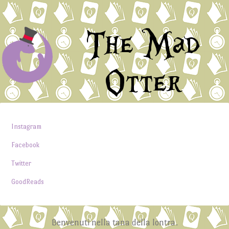
The Mad
Otter
Instagram
Facebook
Twitter
GoodReads
Benvenuti nella tana della lontra.