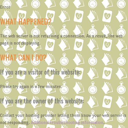
Error
WHAT HAPPENED?
The web server is not returning a connection. As a result, the web
page is not displaying.
WHAT CAN I DO?
If you are a visitor of this website:
Please try again in a few minutes.
If you are the owner of this website:
Contact your hosting provider letting them know your web server is
not responding.
Additional troubleshooting information
.