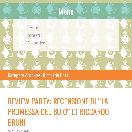
Menu
Skip to content
Home
Contatti
Chi scrive
Category Archives:
Riccardo Bruni
REVIEW PARTY: RECENSIONE DI “LA
PROMESSA DEL BUIO” DI RICCARDO
BRUNI
26 GIUGNO 2018