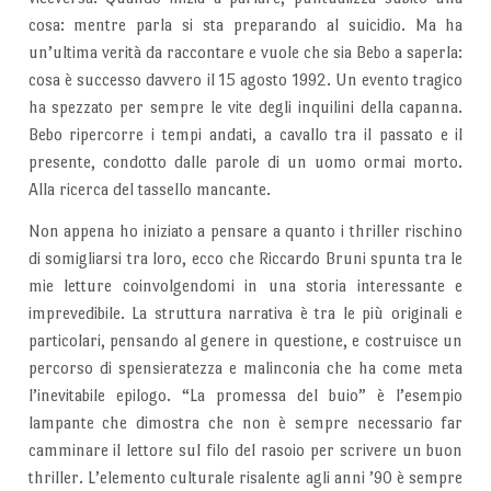
cosa: mentre parla si sta preparando al suicidio. Ma ha
un’ultima verità da raccontare e vuole che sia Bebo a saperla:
cosa è successo davvero il 15 agosto 1992. Un evento tragico
ha spezzato per sempre le vite degli inquilini della capanna.
Bebo ripercorre i tempi andati, a cavallo tra il passato e il
presente, condotto dalle parole di un uomo ormai morto.
Alla ricerca del tassello mancante.
Non appena ho iniziato a pensare a quanto i thriller rischino
di somigliarsi tra loro, ecco che Riccardo Bruni spunta tra le
mie letture coinvolgendomi in una storia interessante e
imprevedibile. La struttura narrativa è tra le più originali e
particolari, pensando al genere in questione, e costruisce un
percorso di spensieratezza e malinconia che ha come meta
l’inevitabile epilogo. “La promessa del buio” è l’esempio
lampante che dimostra che non è sempre necessario far
camminare il lettore sul filo del rasoio per scrivere un buon
thriller. L’elemento culturale risalente agli anni ’90 è sempre