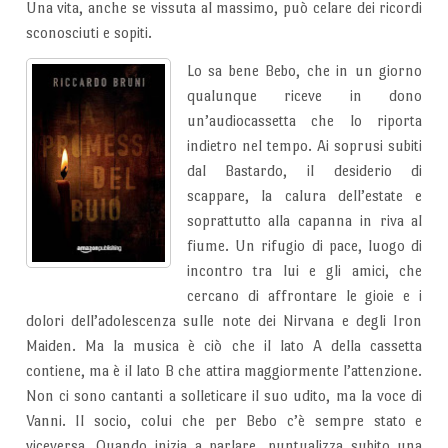
Una vita, anche se vissuta al massimo, può celare dei ricordi
sconosciuti e sopiti.
Lo sa bene Bebo, che in un giorno
qualunque riceve in dono
un’audiocassetta che lo riporta
indietro nel tempo. Ai soprusi subiti
dal Bastardo, il desiderio di
scappare, la calura dell’estate e
soprattutto alla capanna in riva al
fiume. Un rifugio di pace, luogo di
incontro tra lui e gli amici, che
cercano di affrontare le gioie e i
dolori dell’adolescenza sulle note dei Nirvana e degli Iron
Maiden. Ma la musica è ciò che il lato A della cassetta
contiene, ma è il lato B che attira maggiormente l’attenzione.
Non ci sono cantanti a solleticare il suo udito, ma la voce di
Vanni. Il socio, colui che per Bebo c’è sempre stato e
viceversa. Quando inizia a parlare, puntualizza subito una