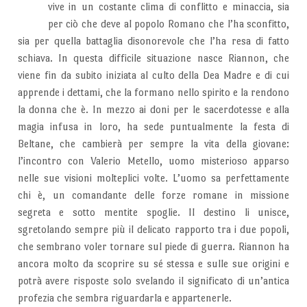
vive in un costante clima di conflitto e minaccia, sia
per ciò che deve al popolo Romano che l’ha sconfitto,
sia per quella battaglia disonorevole che l’ha resa di fatto
schiava. In questa difficile situazione nasce Riannon, che
viene fin da subito iniziata al culto della Dea Madre e di cui
apprende i dettami, che la formano nello spirito e la rendono
la donna che è. In mezzo ai doni per le sacerdotesse e alla
magia infusa in loro, ha sede puntualmente la festa di
Beltane, che cambierà per sempre la vita della giovane:
l’incontro con Valerio Metello, uomo misterioso apparso
nelle sue visioni molteplici volte. L’uomo sa perfettamente
chi è, un comandante delle forze romane in missione
segreta e sotto mentite spoglie. Il destino li unisce,
sgretolando sempre più il delicato rapporto tra i due popoli,
che sembrano voler tornare sul piede di guerra. Riannon ha
ancora molto da scoprire su sé stessa e sulle sue origini e
potrà avere risposte solo svelando il significato di un’antica
profezia che sembra riguardarla e appartenerle.