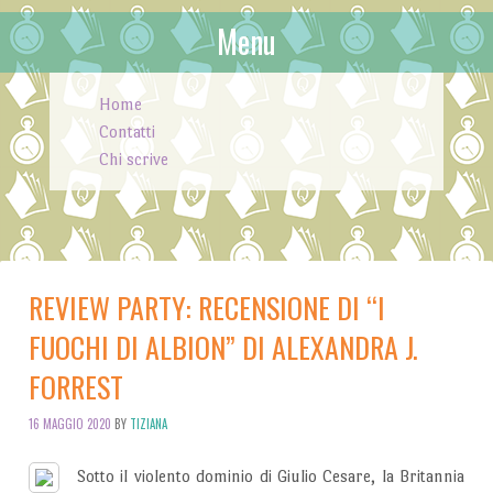
Menu
Skip to content
Home
Contatti
Chi scrive
REVIEW PARTY: RECENSIONE DI “I
FUOCHI DI ALBION” DI ALEXANDRA J.
FORREST
16 MAGGIO 2020
BY
TIZIANA
Sotto il violento dominio di Giulio Cesare, la Britannia