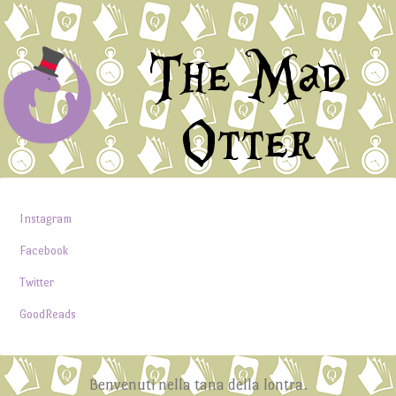
The Mad
Otter
Instagram
Facebook
Twitter
GoodReads
Benvenuti nella tana della lontra.