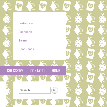
Instagram
Facebook
Twitter
GoodReads
CHI SCRIVE
CONTATTI
HOME
Search