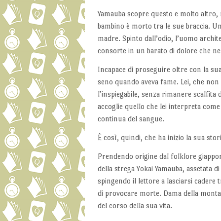
Yamauba scopre questo e molto altro, ne
bambino è morto tra le sue braccia. Un
madre. Spinto dall’odio, l’uomo archit
consorte in un barato di dolore che n
Incapace di proseguire oltre con la sua
seno quando aveva fame. Lei, che non d
l’inspiegabile, senza rimanere scalfita d
accoglie quello che lei interpreta come i
continua del sangue.
È così, quindi, che ha inizio la sua stori
Prendendo origine dal folklore giappon
della strega Yokai Yamauba, assetata d
spingendo il lettore a lasciarsi cadere
di provocare morte. Dama della montagn
del corso della sua vita.