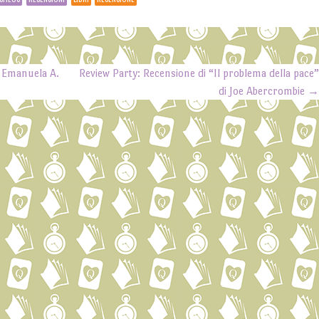
i Emanuela A.
Review Party: Recensione di “Il problema della pace
di Joe Abercrombie