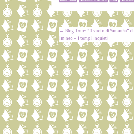
←
Blog Tour: “Il vuoto di Yamauba” d
Post navigation
Imineo – I templi inquieti