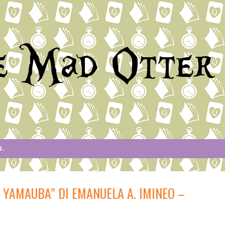
e Mad Otter
a.
I YAMAUBA” DI EMANUELA A. IMINEO –