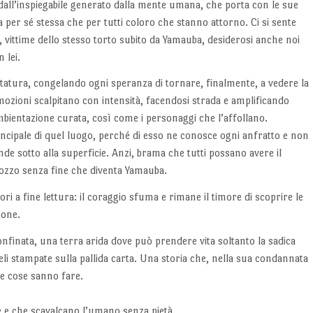
 dall’inspiegabile generato dalla mente umana, che porta con le sue
 per sé stessa che per tutti coloro che stanno attorno. Ci si sente
e, vittime dello stesso torto subito da Yamauba, desiderosi anche noi
 lei.
ettatura, congelando ogni speranza di tornare, finalmente, a vedere la
mozioni scalpitano con intensità, facendosi strada e amplificando
ambientazione curata, così come i personaggi che l’affollano.
ncipale di quel luogo, perché di esso ne conosce ogni anfratto e non
nde sotto alla superficie. Anzi, brama che tutti possano avere il
 pozzo senza fine che diventa Yamauba.
iori a fine lettura: il coraggio sfuma e rimane il timore di scoprire le
ione.
nfinata, una terra arida dove può prendere vita soltanto la sadica
deli stampate sulla pallida carta. Una storia che, nella sua condannata
he cose sanno fare.
e e che scavalcano l’umano senza pietà.