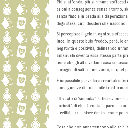
Più si affonda, più si rimane soffocati
azioni a conseguenze senza ritorno, sia
senza fiato e in preda alla disperazion
degli stessi cupi desideri che nascono in
Si percepisce il gelo in ogni sua sfacc
luce. In questo buio freddo, però, le e
negatività e positività, delineando un’
Emanuela diventa essa stessa parte pri
teme che gli altri vedano cosa si nasco
coraggio di saltare nel vuoto, in quel
È impossibile prevedere i risultati inter
conseguenze di una simile trasformaz
“Il vuoto di Yamauba” è distruzione sco
curiosità di chi affronta le parole cru
sterilità, arricchisce dentro come poc
Cose che non appartengono allo scibil