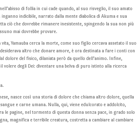
ll’abisso di follia in cui cade quando, al suo risveglio, il suo amato
 inganno indicibile, narrato dalla mente diabolica di Akuma e sua
etta ciò che dovrebbe rimanere inesistente, spingendo la sua non più
essuno mai dovrebbe provare.
 vita, Yamauba cerca la morte, come suo figlio cercava assetato il suo
esiderava altro che donare amore, è ora destinata a fare i conti con
al dolore del fisico, dilaniata però da quello dell’animo. Infine,
l volere degli Dei: diventare una belva di puro istinto alla ricerca
a.
ese, nasce così una storia di dolore che chiama altro dolore, quella
i sangue e carne umana. Nulla, qui, viene edulcorato e addolcito,
 tra le pagine, nel tormento di questa donna senza pace, in grado solo
a, magnifica e terribile creatura, costretta a cambiare al cambiare