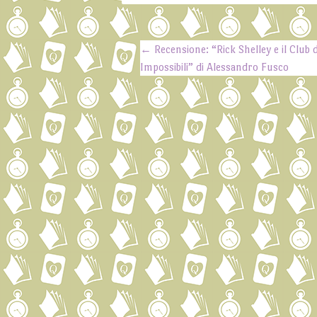
←
Recensione: “Rick Shelley e il Club d
Post navigation
Impossibili” di Alessandro Fusco