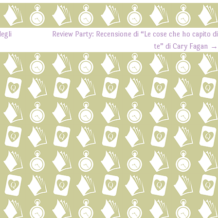
egli
Review Party: Recensione di “Le cose che ho capito d
te” di Cary Fagan