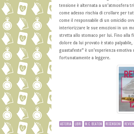
tensione è alternata a un’atmosfera tri
come adesso rischia di crollare per tut
come il responsabile di un omicidio 
interiorizzare le sue emozioni in un m
stretta allo stomaco per lui. Fino alla f
dolore da lui provato è stato palpabil
guastafeste” è un’esperienza emotiva un
fortunatamente a leggere.
ASTORIA
LIBRI
M.C. BEATON
RECENSIONI
REVIEW