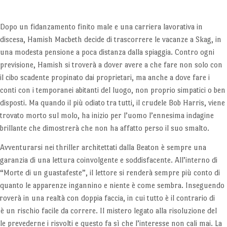
Dopo un fidanzamento finito male e una carriera lavorativa in
discesa, Hamish Macbeth decide di trascorrere le vacanze a Skag, in
una modesta pensione a poca distanza dalla spiaggia. Contro ogni
previsione, Hamish si troverà a dover avere a che fare non solo con
il cibo scadente propinato dai proprietari, ma anche a dove fare i
conti con i temporanei abitanti del luogo, non proprio simpatici o ben
disposti. Ma quando il più odiato tra tutti, il crudele Bob Harris, viene
trovato morto sul molo, ha inizio per l’uomo l’ennesima indagine
brillante che dimostrerà che non ha affatto perso il suo smalto.
Avventurarsi nei thriller architettati dalla Beaton è sempre una
garanzia di una lettura coinvolgente e soddisfacente. All’interno di
“Morte di un guastafeste”, il lettore si renderà sempre più conto di
quanto le apparenze ingannino e niente è come sembra. Inseguendo
roverà in una realtà con doppia faccia, in cui tutto è il contrario di
 un rischio facile da correre. Il mistero legato alla risoluzione del
ile prevederne i risvolti e questo fa sì che l’interesse non cali mai. La