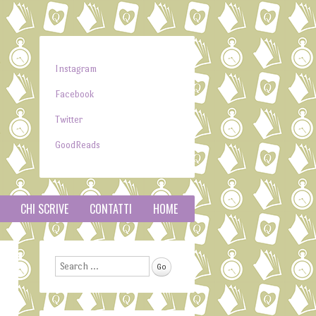
Instagram
Facebook
Twitter
GoodReads
CHI SCRIVE
CONTATTI
HOME
Search