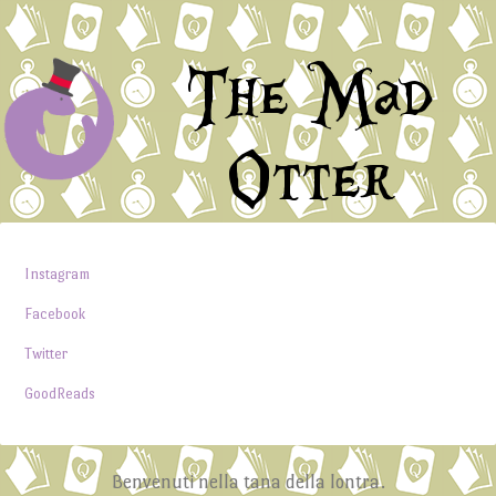
The Mad
Otter
Instagram
Facebook
Twitter
GoodReads
Benvenuti nella tana della lontra.