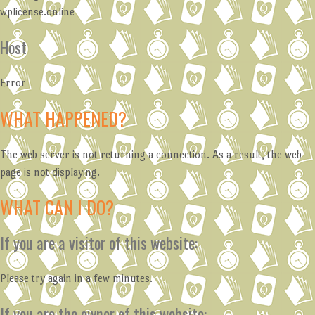
wplicense.online
Host
Error
WHAT HAPPENED?
The web server is not returning a connection. As a result, the web
page is not displaying.
WHAT CAN I DO?
If you are a visitor of this website:
Please try again in a few minutes.
If you are the owner of this website: