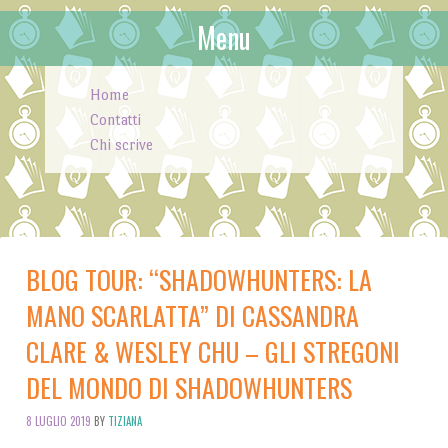
Menu
Skip to content
Home
Contatti
Chi scrive
BLOG TOUR: “SHADOWHUNTERS: LA
MANO SCARLATTA” DI CASSANDRA
CLARE & WESLEY CHU – GLI STREGONI
DEL MONDO DI SHADOWHUNTERS
8 LUGLIO 2019
BY
TIZIANA