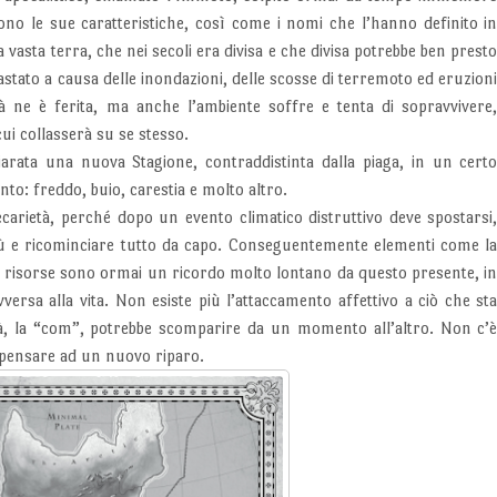
ono le sue caratteristiche, così come i nomi che l’hanno definito i
asta terra, che nei secoli era divisa e che divisa potrebbe ben prest
astato a causa delle inondazioni, delle scosse di terremoto ed eruzion
à ne è ferita, ma anche l’ambiente soffre e tenta di sopravvivere
cui collasserà su se stesso.
iarata una nuova Stagione, contraddistinta dalla piaga, in un cert
nto: freddo, buio, carestia e molto altro.
ecarietà, perché dopo un evento climatico distruttivo deve spostarsi
ù e ricominciare tutto da capo. Conseguentemente elementi come l
 risorse sono ormai un ricordo molto lontano da questo presente, i
versa alla vita. Non esiste più l’attaccamento affettivo a ciò che st
ttà, la “com”, potrebbe scomparire da un momento all’altro. Non c’
l pensare ad un nuovo riparo.