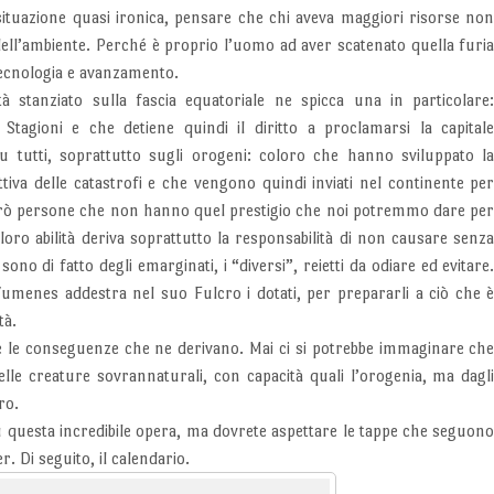
 situazione quasi ironica, pensare che chi aveva maggiori risorse no
 dell’ambiente. Perché è proprio l’uomo ad aver scatenato quella furi
 tecnologia e avanzamento.
 stanziato sulla fascia equatoriale ne spicca una in particolare
tagioni e che detiene quindi il diritto a proclamarsi la capital
u tutti, soprattutto sugli orogeni: coloro che hanno sviluppato l
ttiva delle catastrofi e che vengono quindi inviati nel continente pe
erò persone che non hanno quel prestigio che noi potremmo dare pe
loro abilità deriva soprattutto la responsabilità di non causare senz
sono di fatto degli emarginati, i “diversi”, reietti da odiare ed evitare
umenes addestra nel suo Fulcro i dotati, per prepararli a ciò che 
tà.
me le conseguenze che ne derivano. Mai ci si potrebbe immaginare ch
le creature sovrannaturali, con capacità quali l’orogenia, ma dagl
ro.
u questa incredibile opera, ma dovrete aspettare le tappe che seguon
r. Di seguito, il calendario.