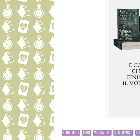
BLOG TOUR
LIBRI
MONDADORI
N. K. JEMISIN
OS