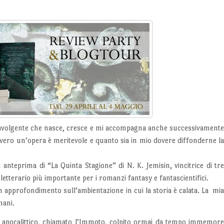
travolgente che nasce, cresce e mi accompagna anche successivament
avvero un’opera è meritevole e quanto sia in mio dovere diffonderne l
 anteprima di “La Quinta Stagione” di N. K. Jemisin, vincitrice di tr
tterario più importante per i romanzi fantasy e fantascientifici.
un approfondimento sull’ambientazione in cui la storia è calata. La mi
mani.
 apocalittico, chiamato l’Immoto, colpito ormai da tempo immemor