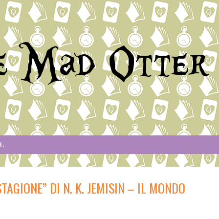
e Mad Otter
a.
TAGIONE” DI N. K. JEMISIN – IL MONDO