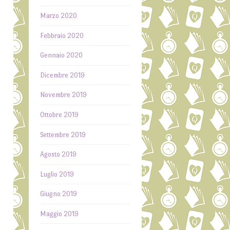
n
Marzo 2020
a
Febbraio 2020
:
Gennaio 2020
e
a
Dicembre 2019
r
Novembre 2019
r
a
Ottobre 2019
.
Settembre 2019
è
Agosto 2019
e
Luglio 2019
i
Giugno 2019
o
Maggio 2019