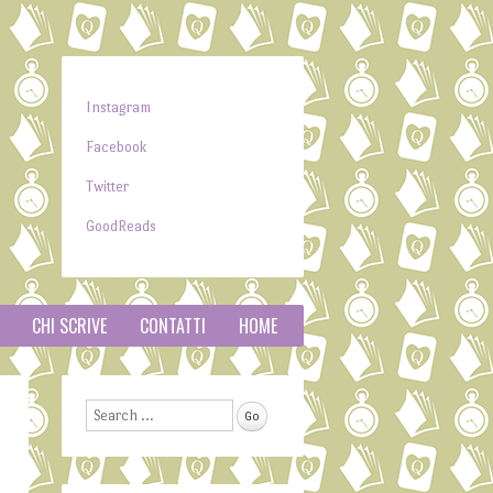
Instagram
Facebook
Twitter
GoodReads
CHI SCRIVE
CONTATTI
HOME
Search