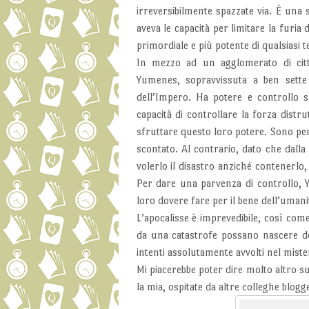
irreversibilmente spazzate via. È una
aveva le capacità per limitare la furia
primordiale e più potente di qualsiasi
In mezzo ad un agglomerato di città
Yumenes, sopravvissuta a ben sette S
dell’Impero. Ha potere e controllo s
capacità di controllare la forza distru
sfruttare questo loro potere. Sono p
scontato. Al contrario, dato che dalla 
volerlo il disastro anziché contenerlo, 
Per dare una parvenza di controllo, Y
loro dovere fare per il bene dell’umani
L’apocalisse è imprevedibile, così co
da una catastrofe possano nascere del
intenti assolutamente avvolti nel miste
Mi piacerebbe poter dire molto altro s
la mia, ospitate da altre colleghe blogge