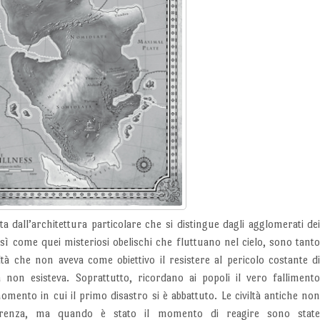
 dall’architettura particolare che si distingue dagli agglomerati de
osì come quei misteriosi obelischi che fluttuano nel cielo, sono tant
tà che non aveva come obiettivo il resistere al pericolo costante d
non esisteva. Soprattutto, ricordano ai popoli il vero falliment
omento in cui il primo disastro si è abbattuto. Le civiltà antiche no
arenza, ma quando è stato il momento di reagire sono stat