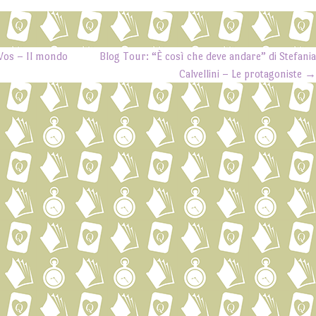
Vos – Il mondo
Blog Tour: “È così che deve andare” di Stefani
Calvellini – Le protagoniste