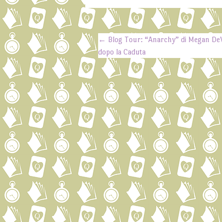
←
Blog Tour: “Anarchy” di Megan De
Post navigation
dopo la Caduta