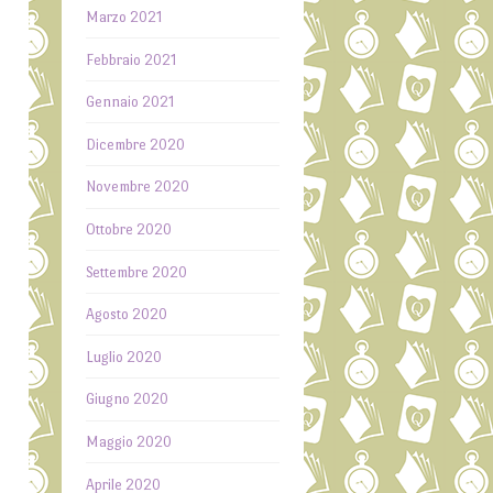
Marzo 2021
Febbraio 2021
Gennaio 2021
Dicembre 2020
Novembre 2020
Ottobre 2020
Settembre 2020
Agosto 2020
i
Luglio 2020
o
i
Giugno 2020
o
Maggio 2020
n
e
Aprile 2020