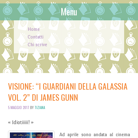
Menu
Skip to content
Home
Contatti
Chi scrive
VISIONE: “I GUARDIANI DELLA GALASSIA
VOL. 2” DI JAMES GUNN
5 MAGGIO 2017
BY
TIZIANA
«
Idiotiiiii!
»
Ad aprile sono andata al cinema