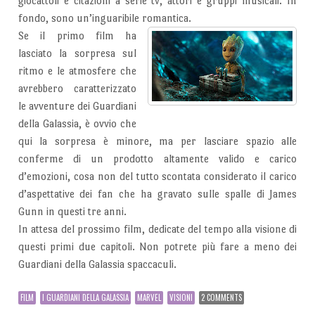
giocattoli e citazioni a serie tv, attori e gruppi musicali. In
fondo, sono un’inguaribile romantica.
Se il primo film ha
lasciato la sorpresa sul
ritmo e le atmosfere che
avrebbero caratterizzato
le avventure dei Guardiani
della Galassia, è ovvio che
qui la sorpresa è minore, ma per lasciare spazio alle
conferme di un prodotto altamente valido e carico
d’emozioni, cosa non del tutto scontata considerato il carico
d’aspettative dei fan che ha gravato sulle spalle di James
Gunn in questi tre anni.
In attesa del prossimo film, dedicate del tempo alla visione di
questi primi due capitoli. Non potrete più fare a meno dei
Guardiani della Galassia spaccaculi.
FILM
I GUARDIANI DELLA GALASSIA
MARVEL
VISIONI
2 COMMENTS