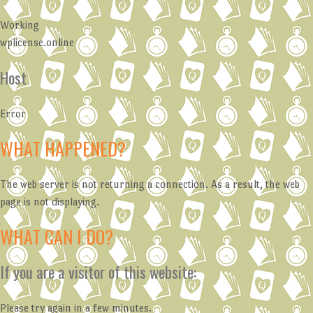
Working
wplicense.online
Host
Error
WHAT HAPPENED?
The web server is not returning a connection. As a result, the web
page is not displaying.
WHAT CAN I DO?
If you are a visitor of this website:
Please try again in a few minutes.