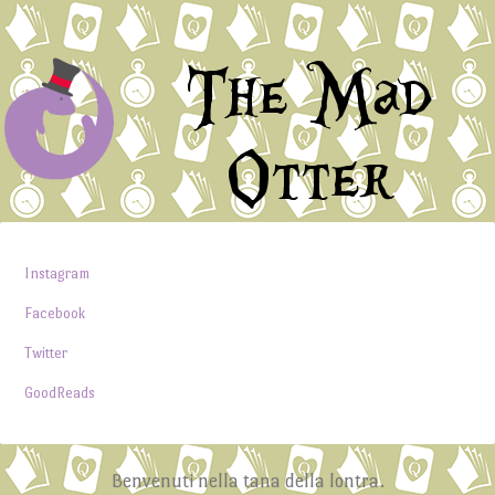
The Mad
Otter
Instagram
Facebook
Twitter
GoodReads
Benvenuti nella tana della lontra.