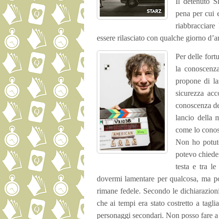
Il detenuto 
pena per cui 
riabbracciar
essere rilasciato con qualche giorno d’an
Per delle fort
la conoscenz
propone di la
sicurezza ac
conoscenza del
lancio della
come lo conos
Non ho potuto
potevo chiede
testa e tra l
dovermi lamentare per qualcosa, ma pos
rimane fedele. Secondo le dichiarazioni 
che ai tempi era stato costretto a tagl
personaggi secondari. Non posso fare a 