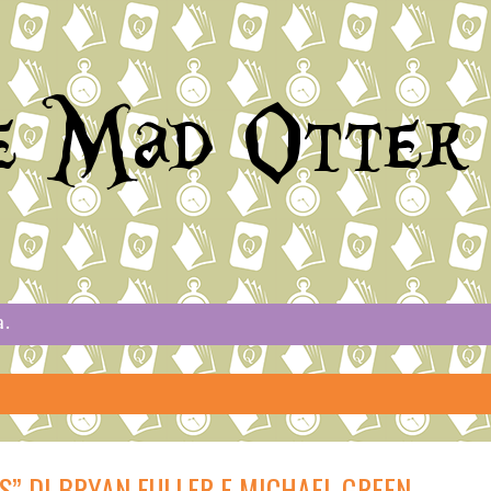
e Mad Otter
a.
S” DI BRYAN FULLER E MICHAEL GREEN