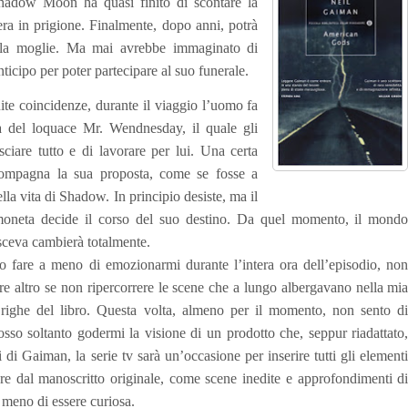
Shadow Moon ha quasi finito di scontare la
era in prigione. Finalmente, dopo anni, potrà
e la moglie. Ma mai avrebbe immaginato di
ticipo per poter partecipare al suo funerale.
uite coincidenze, durante il viaggio l’uomo fa
a del loquace Mr. Wendnesday, il quale gli
sciare tutto e di lavorare per lui. Una certa
compagna la sua proposta, come se fosse a
la vita di Shadow. In principio desiste, ma il
 moneta decide il corso del suo destino. Da quel momento, il mond
ceva cambierà totalmente.
 fare a meno di emozionarmi durante l’intera ora dell’episodio, no
re altro se non ripercorrere le scene che a lungo albergavano nella mi
e righe del libro. Questa volta, almeno per il momento, non sento d
so soltanto godermi la visione di un prodotto che, seppur riadattato
di Gaiman, la serie tv sarà un’occasione per inserire tutti gli element
iare dal manoscritto originale, come scene inedite e approfondimenti d
meno di essere curiosa.