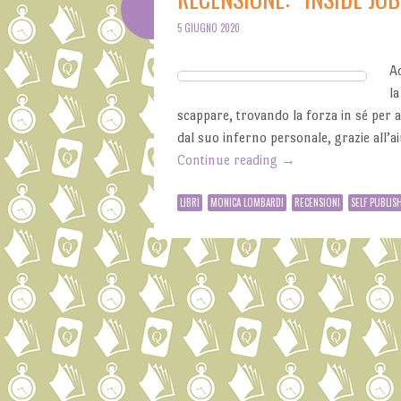
5 GIUGNO 2020
A
la
scappare, trovando la forza in sé per a
dal suo inferno personale, grazie all’ai
Continue reading
→
LIBRI
MONICA LOMBARDI
RECENSIONI
SELF PUBLIS
Post navigation