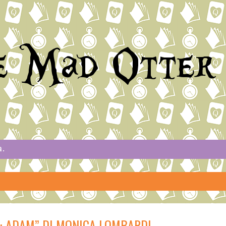
e Mad Otter
a.
B: ADAM” DI MONICA LOMBARDI