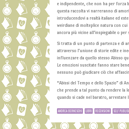
e indipendente, che non ha per forza bi
questa raccolta vi narreranno di amori 
introducendovi a realtà italiane ed est
weirdiane di molteplice natura con cui 
ancora più vicine all’inspiegabile o per 
Si tratta di un punto di partenza e di a
attraverso l’unione di storie edite e ine
influenzare da quello stesso Abisso quel
Le emozioni suscitate fanno stare bene,
nessuno può giudicare ciò che affascina 
“Abissi del Tempo e dello Spazio” di A
che prende a tal punto da rendere la le
quando si cade nel baratro, arrestare l
ANDREA BERNESCHI
LIBRI
RECENSIONI
SELF PUBLIS