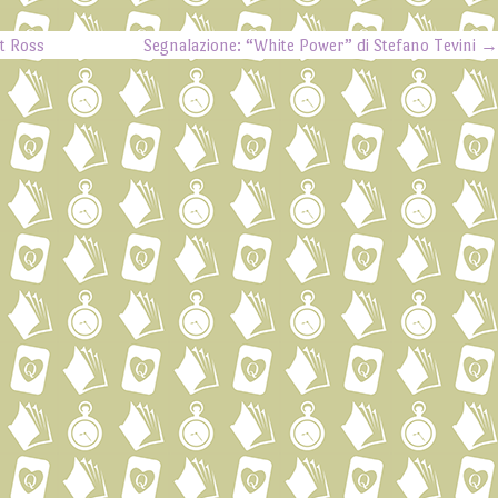
t Ross
Segnalazione: “White Power” di Stefano Tevini