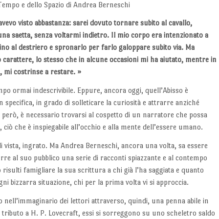
 Tempo e dello Spazio di Andrea Berneschi
avevo visto abbastanza: sarei dovuto tornare subito al cavallo,
na saetta, senza voltarmi indietro. Il mio corpo era intenzionato a
no al destriero e spronarlo per farlo galoppare subito via. Ma
o carattere, lo stesso che in alcune occasioni mi ha aiutato, mentre in
i, mi costrinse a restare. »
po ormai indescrivibile. Eppure, ancora oggi, quell’Abisso è
specifica, in grado di solleticare la curiosità e attrarre anziché
 però, è necessario trovarsi al cospetto di un narratore che possa
 ciò che è inspiegabile all’occhio e alla mente dell’essere umano.
i vista, ingrato. Ma Andrea Berneschi, ancora una volta, sa essere
orre al suo pubblico una serie di racconti spiazzante e al contempo
 risulti famigliare la sua scrittura a chi già l’ha saggiata e quanto
gni bizzarra situazione, chi per la prima volta vi si approccia.
no nell’immaginario dei lettori attraverso, quindi, una penna abile in
tributo a H. P. Lovecraft, essi si sorreggono su uno scheletro saldo