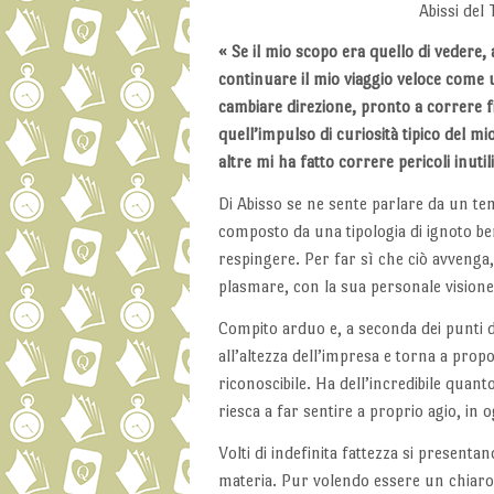
Abissi del
« Se il mio scopo era quello di vedere, 
continuare il mio viaggio veloce come u
cambiare direzione, pronto a correre fi
quell’impulso di curiosità tipico del mi
altre mi ha fatto correre pericoli inutil
Di Abisso se ne sente parlare da un tem
composto da una tipologia di ignoto ben 
respingere. Per far sì che ciò avvenga,
plasmare, con la sua personale visione,
Compito arduo e, a seconda dei punti d
all’altezza dell’impresa e torna a prop
riconoscibile. Ha dell’incredibile quanto
riesca a far sentire a proprio agio, in o
Volti di indefinita fattezza si presenta
materia. Pur volendo essere un chiaro 