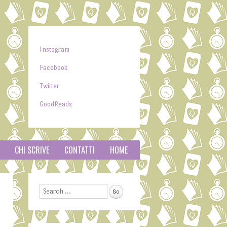
Instagram
Facebook
Twitter
GoodReads
CHI SCRIVE
CONTATTI
HOME
Search