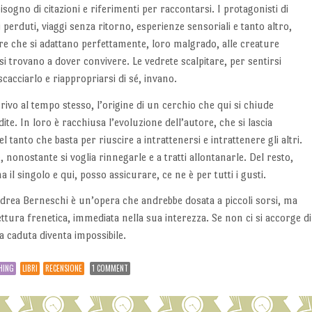
sogno di citazioni e riferimenti per raccontarsi. I protagonisti di
perduti, viaggi senza ritorno, esperienze sensoriali e tanto altro,
ere che si adattano perfettamente, loro malgrado, alle creature
si trovano a dover convivere. Le vedrete scalpitare, per sentirsi
scacciarlo e riappropriarsi di sé, invano.
rrivo al tempo stesso, l’origine di un cerchio che qui si chiude
dite. In loro è racchiusa l’evoluzione dell’autore, che si lascia
 tanto che basta per riuscire a intrattenersi e intrattenere gli altri.
 nonostante si voglia rinnegarle e a tratti allontanarle. Del resto,
il singolo e qui, posso assicurare, ce ne è per tutti i gusti.
ndrea Berneschi è un’opera che andrebbe dosata a piccoli sorsi, ma
ttura frenetica, immediata nella sua interezza. Se non ci si accorge di
a caduta diventa impossibile.
HING
LIBRI
RECENSIONE
1 COMMENT