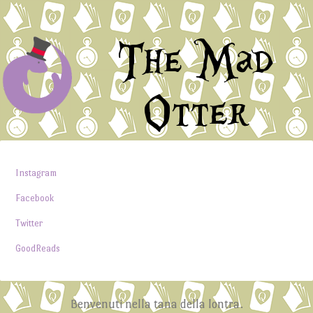
The Mad
Otter
Instagram
Facebook
Twitter
GoodReads
Benvenuti nella tana della lontra.