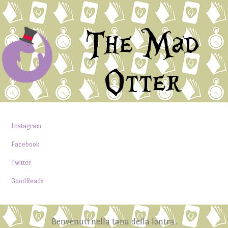
The Mad
Otter
Instagram
Facebook
Twitter
GoodReads
Benvenuti nella tana della lontra.