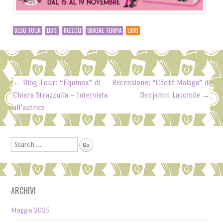
BLOG TOUR
LIBRI
RIZZOLI
SIMONE TEMPIA
LIBRI
←
Blog Tour: “Equinox” di
Recensione: “Cécité Malaga” di
Post navigation
Chiara Strazzulla – Intervista
Benjamin Lacombe
→
all’autrice
Search
ARCHIVI
Maggio 2025