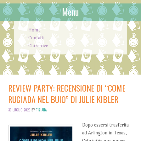
Menu
Skip to content
Home
Contatti
Chi scrive
REVIEW PARTY: RECENSIONE DI “COME
RUGIADA NEL BUIO” DI JULIE KIBLER
30 LUGLIO 2020
BY
TIZIANA
Dopo essersi trasferita
ad Arlington in Texas,
Cate inizia una nuova