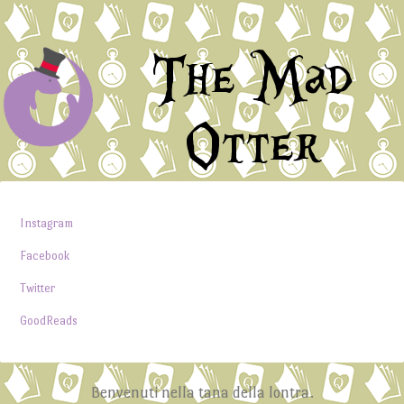
The Mad
Otter
Instagram
Facebook
Twitter
GoodReads
Benvenuti nella tana della lontra.