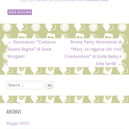
SENZA CATEGORIA
←
Recensione: “Costanza
Review Party: Recensione di
Post navigation
Sicanie Regina” di Sonia
“Mary. La ragazza che creò
Morganti
Frankenstein” di Linda Bailey e
Julia Sardà
→
Search
ARCHIVI
Maggio 2025