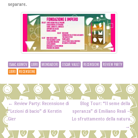
separare.
ISAAC ASIMOV
LIBRI
MONDADORI
OSCAR VAULT
RECENSIONI
REVIEW PARTY
LIBRI
RECENSIONE
←
Review Party: Recensione di
Blog Tour: “Il seme della
Post navigation
“Lezioni di bacio” di Kerstin
speranza” di Emiliano Reali –
Gier
Lo sfruttamento della natura
→