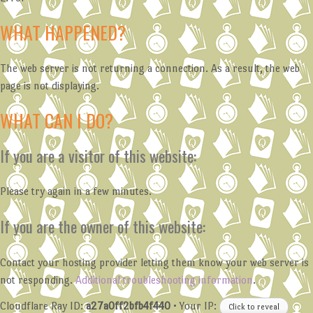
WHAT HAPPENED?
The web server is not returning a connection. As a result, the web
page is not displaying.
WHAT CAN I DO?
If you are a visitor of this website:
Please try again in a few minutes.
If you are the owner of this website:
Contact your hosting provider letting them know your web server is
not responding.
Additional troubleshooting information
.
Cloudflare Ray ID:
a27a0ff2bfb4f440
•
Your IP:
Click to reveal