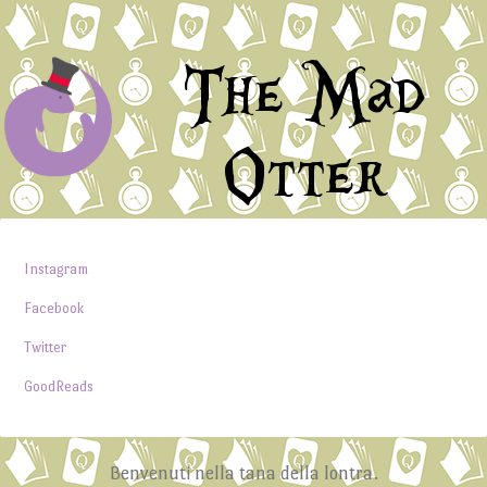
The Mad
Otter
Instagram
Facebook
Twitter
GoodReads
Benvenuti nella tana della lontra.