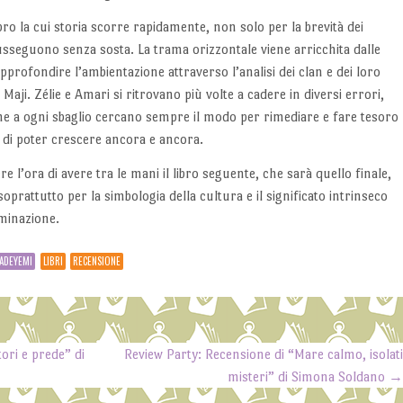
ibro la cui storia scorre rapidamente, non solo per la brevità dei
 susseguono senza sosta. La trama orizzontale viene arricchita dalle
pprofondire l’ambientazione attraverso l’analisi dei clan e dei loro
Maji. Zélie e Amari si ritrovano più volte a cadere in diversi errori,
che a ogni sbaglio cercano sempre il modo per rimediare e fare tesoro
e di poter crescere ancora e ancora.
 l’ora di avere tra le mani il libro seguente, che sarà quello finale,
prattutto per la simbologia della cultura e il significato intrinseco
iminazione.
ADEYEMI
LIBRI
RECENSIONE
ori e prede” di
Review Party: Recensione di “Mare calmo, isolat
misteri” di Simona Soldano