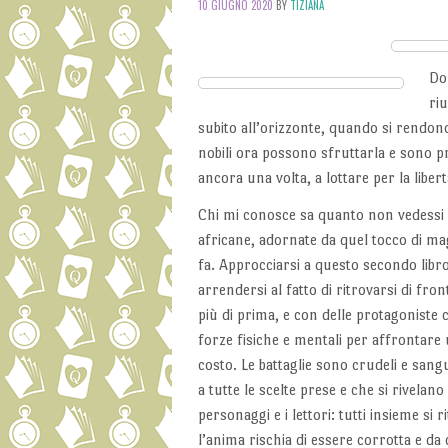
10 GIUGNO 2020
BY
TIZIANA
Do
ri
subito all’orizzonte, quando si rendon
nobili ora possono sfruttarla e sono p
ancora una volta, a lottare per la liber
Chi mi conosce sa quanto non vedessi l
africane, adornate da quel tocco di mag
fa. Approcciarsi a questo secondo libro
arrendersi al fatto di ritrovarsi di fr
più di prima, e con delle protagoniste 
forze fisiche e mentali per affrontare
costo. Le battaglie sono crudeli e sang
a tutte le scelte prese e che si rivelano
personaggi e i lettori: tutti insieme s
l’anima rischia di essere corrotta e da 