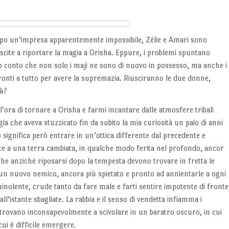
po un’impresa apparentemente impossibile, Zélie e Amari sono
uscite a riportare la magia a Orisha. Eppure, i problemi spuntano
o conto che non solo i maji ne sono di nuovo in possesso, ma anche i
ronti a tutto per avere la supremazia. Riusciranno le due donne,
tà?
’ora di tornare a Orisha e farmi incantare dalle atmosfere tribali
ia che aveva stuzzicato fin da subito la mia curiosità un paio di anni
 significa però entrare in un’ottica differente dal precedente e
onte a una terra cambiata, in qualche modo ferita nel profondo, ancor
che anziché riposarsi dopo la tempesta devono trovare in fretta le
 un nuovo nemico, ancora più spietato e pronto ad annientarle a ogni
uinolente, crude tanto da fare male e farti sentire impotente di fronte
 all’istante sbagliate. La rabbia e il senso di vendetta infiamma i
i ritrovano inconsapevolmente a scivolare in un baratro oscuro, in cui
cui è difficile emergere.