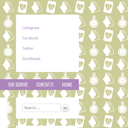
Instagram
Facebook
Twitter
GoodReads
CHI SCRIVE
CONTATTI
HOME
Search