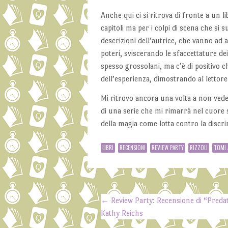
Anche qui ci si ritrova di fronte a un l
capitoli ma per i colpi di scena che si
descrizioni dell’autrice, che vanno ad a
poteri, sviscerando le sfaccettature dei 
spesso grossolani, ma c’è di positivo 
dell’esperienza, dimostrando al lettor
Mi ritrovo ancora una volta a non vedere
di una serie che mi rimarrà nel cuore so
della magia come lotta contro la discr
LIBRI
RECENSIONI
REVIEW PARTY
RIZZOLI
TOMI 
←
Review Party: Recensione di “Predat
Post navigation
Kathy Reichs