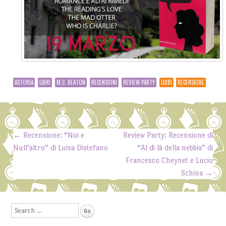
ASTORIA
LIBRI
M.C. BEATON
RECENSIONI
REVIEW PARTY
LIBRI
RECENSIONE
←
Recensione: “Noi e
Review Party: Recensione di
Post navigation
Null’altro” di Luisa Distefano
“Al di là della nebbia” di
Francesco Cheynet e Lucio
Schina
→
Search