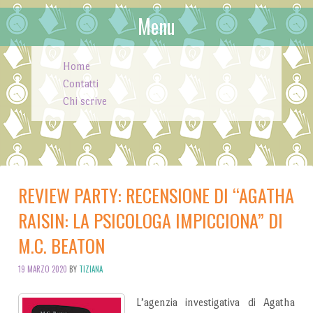
Menu
Skip to content
Home
Contatti
Chi scrive
REVIEW PARTY: RECENSIONE DI “AGATHA
RAISIN: LA PSICOLOGA IMPICCIONA” DI
M.C. BEATON
19 MARZO 2020
BY
TIZIANA
L’agenzia investigativa di Agatha