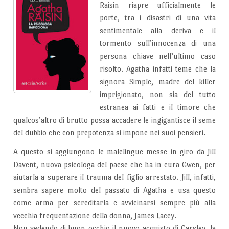
Raisin riapre ufficialmente le
porte, tra i disastri di una vita
sentimentale alla deriva e il
tormento sull’innocenza di una
persona chiave nell’ultimo caso
risolto. Agatha infatti teme che la
signora Simple, madre del killer
imprigionato, non sia del tutto
estranea ai fatti e il timore che
qualcos’altro di brutto possa accadere le ingigantisce il seme
del dubbio che con prepotenza si impone nei suoi pensieri.
A questo si aggiungono le malelingue messe in giro da Jill
Davent, nuova psicologa del paese che ha in cura Gwen, per
aiutarla a superare il trauma del figlio arrestato. Jill, infatti,
sembra sapere molto del passato di Agatha e usa questo
come arma per screditarla e avvicinarsi sempre più alla
vecchia frequentazione della donna, James Lacey.
Non vedendo di buon occhio il nuovo acquisto di Carsley, la