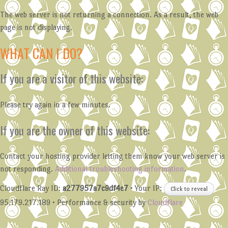
The web server is not returning a connection. As a result, the web
page is not displaying.
WHAT CAN I DO?
If you are a visitor of this website:
Please try again in a few minutes.
If you are the owner of this website:
Contact your hosting provider letting them know your web server is
not responding.
Additional troubleshooting information
.
Cloudflare Ray ID:
a277957a7c9df4e7
•
Your IP:
Click to reveal
95.179.217.189
•
Performance & security by
Cloudflare