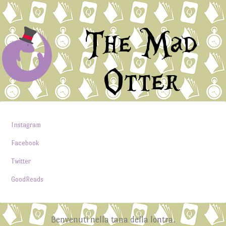
The Mad
Otter
Instagram
Facebook
Twitter
GoodReads
Benvenuti nella tana della lontra.