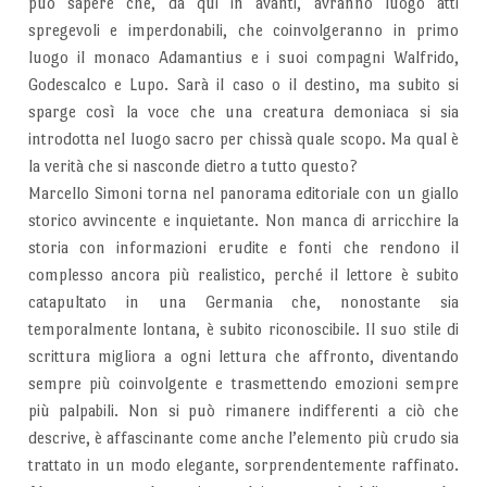
può sapere che, da qui in avanti, avranno luogo atti
spregevoli e imperdonabili, che coinvolgeranno in primo
luogo il monaco Adamantius e i suoi compagni Walfrido,
Godescalco e Lupo. Sarà il caso o il destino, ma subito si
sparge così la voce che una creatura demoniaca si sia
introdotta nel luogo sacro per chissà quale scopo. Ma qual è
la verità che si nasconde dietro a tutto questo?
Marcello Simoni torna nel panorama editoriale con un giallo
storico avvincente e inquietante. Non manca di arricchire la
storia con informazioni erudite e fonti che rendono il
complesso ancora più realistico, perché il lettore è subito
catapultato in una Germania che, nonostante sia
temporalmente lontana, è subito riconoscibile. Il suo stile di
scrittura migliora a ogni lettura che affronto, diventando
sempre più coinvolgente e trasmettendo emozioni sempre
più palpabili. Non si può rimanere indifferenti a ciò che
descrive, è affascinante come anche l’elemento più crudo sia
trattato in un modo elegante, sorprendentemente raffinato.