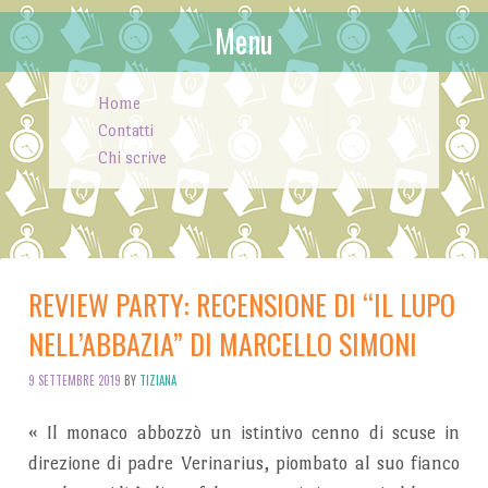
Menu
Skip to content
Home
Contatti
Chi scrive
REVIEW PARTY: RECENSIONE DI “IL LUPO
NELL’ABBAZIA” DI MARCELLO SIMONI
9 SETTEMBRE 2019
BY
TIZIANA
«
Il monaco abbozzò un istintivo cenno di scuse in
direzione
di padre Verinarius, piombato al suo fianco