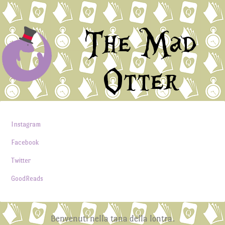
The Mad
Otter
Instagram
Facebook
Twitter
GoodReads
Benvenuti nella tana della lontra.