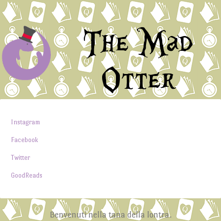
The Mad
Otter
Instagram
Facebook
Twitter
GoodReads
Benvenuti nella tana della lontra.