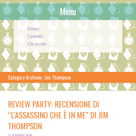
Menu
Skip to content
Home
Contatti
Chi scrive
Category Archives:
Jim Thompson
REVIEW PARTY: RECENSIONE DI
“L’ASSASSINO CHE È IN ME” DI JIM
THOMPSON
17 FEBBRAIO 2020