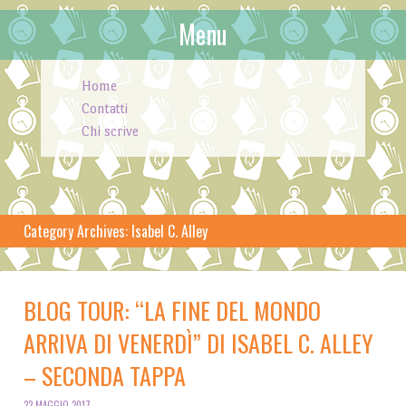
Menu
Skip to content
Home
Contatti
Chi scrive
Category Archives:
Isabel C. Alley
BLOG TOUR: “LA FINE DEL MONDO
ARRIVA DI VENERDÌ” DI ISABEL C. ALLEY
– SECONDA TAPPA
22 MAGGIO 2017