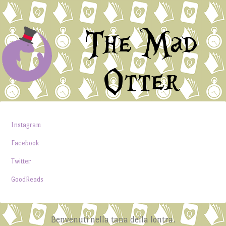
The Mad
Otter
Instagram
Facebook
Twitter
GoodReads
Benvenuti nella tana della lontra.