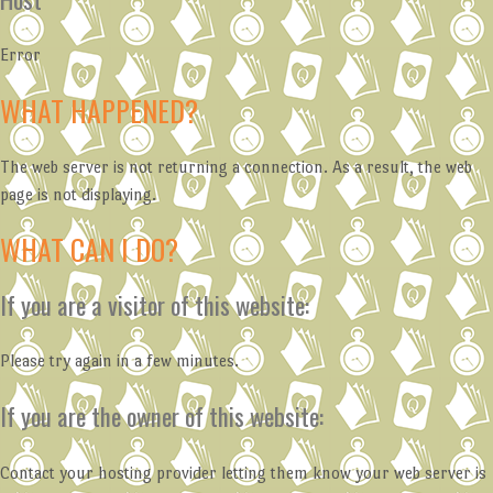
Error
WHAT HAPPENED?
The web server is not returning a connection. As a result, the web
page is not displaying.
WHAT CAN I DO?
If you are a visitor of this website:
Please try again in a few minutes.
If you are the owner of this website:
Contact your hosting provider letting them know your web server is