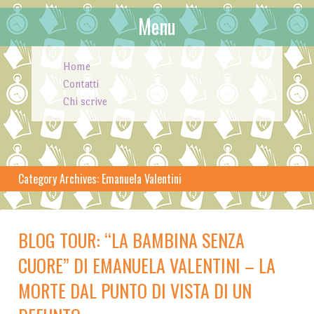
Menu
Skip to content
Home
Contatti
Chi scrive
Category Archives:
Emanuela Valentini
BLOG TOUR: “LA BAMBINA SENZA
CUORE” DI EMANUELA VALENTINI – LA
MORTE DAL PUNTO DI VISTA DI UN