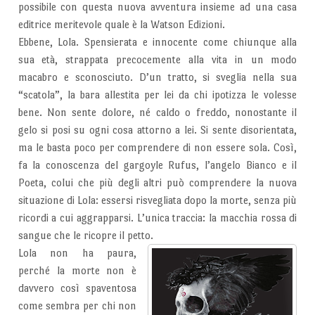
possibile con questa nuova avventura insieme ad una casa
editrice meritevole quale è la Watson Edizioni.
Ebbene, Lola. Spensierata e innocente come chiunque alla
sua età, strappata precocemente alla vita in un modo
macabro e sconosciuto. D’un tratto, si sveglia nella sua
“scatola”, la bara allestita per lei da chi ipotizza le volesse
bene. Non sente dolore, né caldo o freddo, nonostante il
gelo si posi su ogni cosa attorno a lei. Si sente disorientata,
ma le basta poco per comprendere di non essere sola. Così,
fa la conoscenza del gargoyle Rufus, l’angelo Bianco e il
Poeta, colui che più degli altri può comprendere la nuova
situazione di Lola: essersi risvegliata dopo la morte, senza più
ricordi a cui aggrapparsi. L’unica traccia: la macchia rossa di
sangue che le ricopre il petto.
Lola non ha paura,
perché la morte non è
davvero così spaventosa
come sembra per chi non