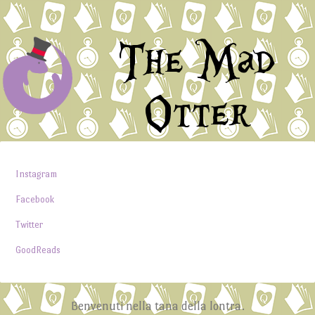
The Mad
Otter
Instagram
Facebook
Twitter
GoodReads
Benvenuti nella tana della lontra.