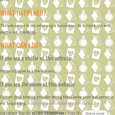
WHAT HAPPENED?
The web server is not returning a connection. As a result, the web
page is not displaying.
WHAT CAN I DO?
If you are a visitor of this website:
Please try again in a few minutes.
If you are the owner of this website:
Contact your hosting provider letting them know your web server is
not responding.
Additional troubleshooting information
.
Cloudflare Ray ID:
a279125938999cbe
•
Your IP:
Click to reveal