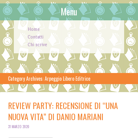
Menu
Skip to content
Home
Contatti
Chi scrive
Category Archives:
Arpeggio Libero Editrice
REVIEW PARTY: RECENSIONE DI “UNA
NUOVA VITA” DI DANIO MARIANI
31 MARZO 2020