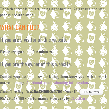
The web server is not returning a connection. As a result, the web
page is not displaying.
WHAT CAN I DO?
If you are a visitor of this website:
Please try again in a few minutes.
If you are the owner of this website:
Contact your hosting provider letting them know your web server is
not responding.
Additional troubleshooting information
.
Cloudflare Ray ID:
a26ad0469b0c5786
•
Your IP:
Click to reveal
95.179.217.189
•
Performance & security by
Cloudflare