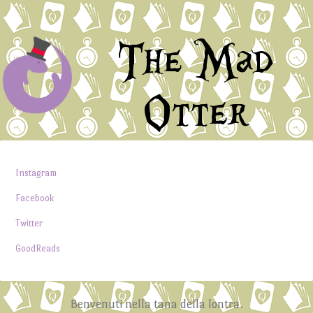
The Mad
Otter
Instagram
Facebook
Twitter
GoodReads
Benvenuti nella tana della lontra.