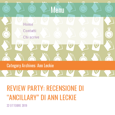
Menu
Skip to content
Home
Contatti
Chi scrive
Category Archives:
Ann Leckie
REVIEW PARTY: RECENSIONE DI
“ANCILLARY” DI ANN LECKIE
22 OTTOBRE 2019