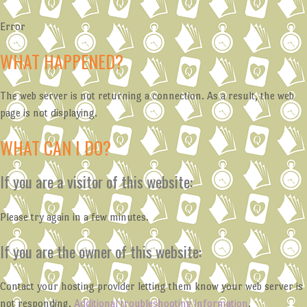
Error
WHAT HAPPENED?
The web server is not returning a connection. As a result, the web
page is not displaying.
WHAT CAN I DO?
If you are a visitor of this website:
Please try again in a few minutes.
If you are the owner of this website:
Contact your hosting provider letting them know your web server is
not responding.
Additional troubleshooting information
.