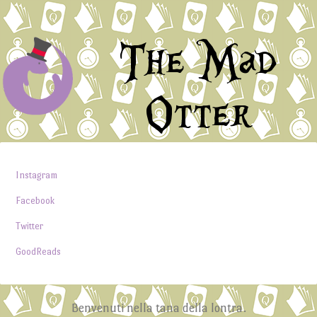
The Mad
Otter
Instagram
Facebook
Twitter
GoodReads
Benvenuti nella tana della lontra.