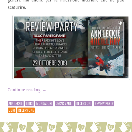
scaturire.
Continue reading
→
ANN LECKIE
LIBRI
MONDADORI
OSCAR VAULT
RECENSIONI
REVIEW PARTY
LIBRI
RECENSIONE