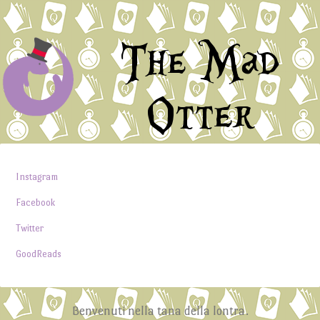
The Mad
Otter
Instagram
Facebook
Twitter
GoodReads
Benvenuti nella tana della lontra.