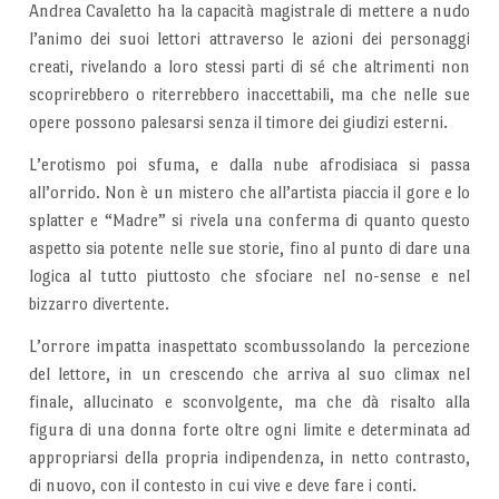
Andrea Cavaletto ha la capacità magistrale di mettere a nudo
l’animo dei suoi lettori attraverso le azioni dei personaggi
creati, rivelando a loro stessi parti di sé che altrimenti non
scoprirebbero o riterrebbero inaccettabili, ma che nelle sue
opere possono palesarsi senza il timore dei giudizi esterni.
L’erotismo poi sfuma, e dalla nube afrodisiaca si passa
all’orrido. Non è un mistero che all’artista piaccia il gore e lo
splatter e “Madre” si rivela una conferma di quanto questo
aspetto sia potente nelle sue storie, fino al punto di dare una
logica al tutto piuttosto che sfociare nel no-sense e nel
bizzarro divertente.
L’orrore impatta inaspettato scombussolando la percezione
del lettore, in un crescendo che arriva al suo climax nel
finale, allucinato e sconvolgente, ma che dà risalto alla
figura di una donna forte oltre ogni limite e determinata ad
appropriarsi della propria indipendenza, in netto contrasto,
di nuovo, con il contesto in cui vive e deve fare i conti.