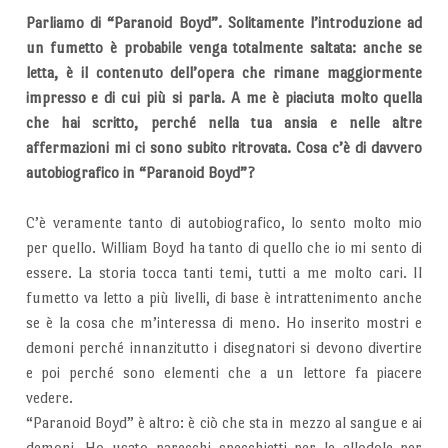
Parliamo di “Paranoid Boyd”. Solitamente l’introduzione ad
un fumetto è probabile venga totalmente saltata: anche se
letta, è il contenuto dell’opera che rimane maggiormente
impresso e di cui più si parla. A me è piaciuta molto quella
che hai scritto, perché nella tua ansia e nelle altre
affermazioni mi ci sono subito ritrovata. Cosa c’è di davvero
autobiografico in “Paranoid Boyd”?
C’è veramente tanto di autobiografico, lo sento molto mio
per quello. William Boyd ha tanto di quello che io mi sento di
essere. La storia tocca tanti temi, tutti a me molto cari. Il
fumetto va letto a più livelli, di base è intrattenimento anche
se è la cosa che m’interessa di meno. Ho inserito mostri e
demoni perché innanzitutto i disegnatori si devono divertire
e poi perché sono elementi che a un lettore fa piacere
vedere.
“Paranoid Boyd” è altro: è ciò che sta in mezzo al sangue e ai
demoni. Ho usato parecchi specchietti per le allodole per