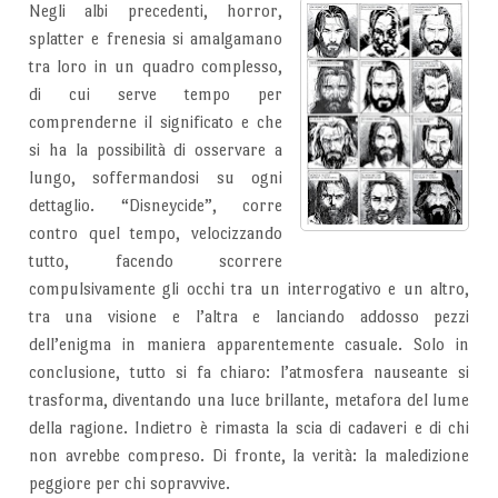
Negli albi precedenti, horror,
splatter e frenesia si amalgamano
tra loro in un quadro complesso,
di cui serve tempo per
comprenderne il significato e che
si ha la possibilità di osservare a
lungo, soffermandosi su ogni
dettaglio. “Disneycide”, corre
contro quel tempo, velocizzando
tutto, facendo scorrere
compulsivamente gli occhi tra un interrogativo e un altro,
tra una visione e l’altra e lanciando addosso pezzi
dell’enigma in maniera apparentemente casuale. Solo in
conclusione, tutto si fa chiaro: l’atmosfera nauseante si
trasforma, diventando una luce brillante, metafora del lume
della ragione. Indietro è rimasta la scia di cadaveri e di chi
non avrebbe compreso. Di fronte, la verità: la maledizione
peggiore per chi sopravvive.