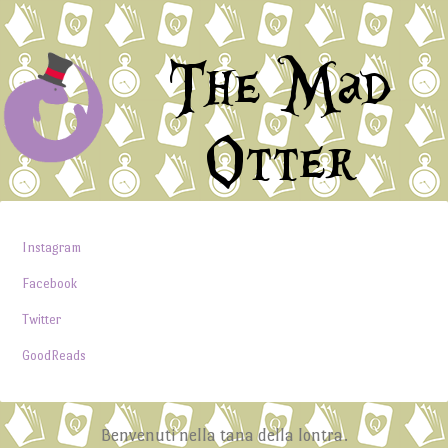
The Mad
Otter
Instagram
Facebook
Twitter
GoodReads
Benvenuti nella tana della lontra.