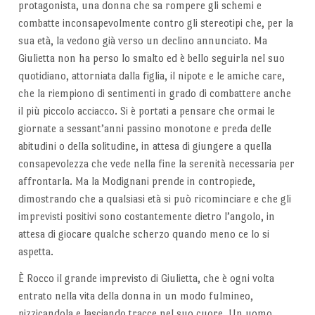
protagonista, una donna che sa rompere gli schemi e
combatte inconsapevolmente contro gli stereotipi che, per la
sua età, la vedono già verso un declino annunciato. Ma
Giulietta non ha perso lo smalto ed è bello seguirla nel suo
quotidiano, attorniata dalla figlia, il nipote e le amiche care,
che la riempiono di sentimenti in grado di combattere anche
il più piccolo acciacco. Si è portati a pensare che ormai le
giornate a sessant’anni passino monotone e preda delle
abitudini o della solitudine, in attesa di giungere a quella
consapevolezza che vede nella fine la serenità necessaria per
affrontarla. Ma la Modignani prende in contropiede,
dimostrando che a qualsiasi età si può ricominciare e che gli
imprevisti positivi sono costantemente dietro l’angolo, in
attesa di giocare qualche scherzo quando meno ce lo si
aspetta.
È Rocco il grande imprevisto di Giulietta, che è ogni volta
entrato nella vita della donna in un modo fulmineo,
pizzicandola e lasciando tracce nel suo cuore. Un uomo