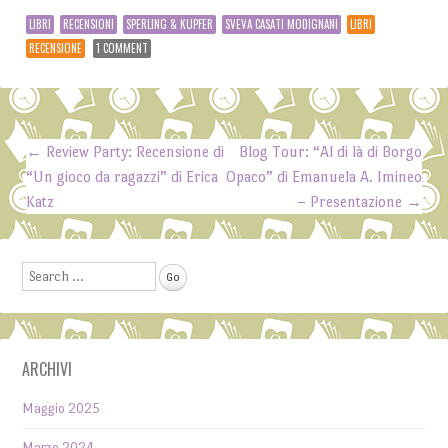
LIBRI
RECENSIONI
SPERLING & KUPFER
SVEVA CASATI MODIGNANI
LIBRI
RECENSIONE
1 COMMENT
←
Review Party: Recensione di
Blog Tour: “Al di là di Borgo
Post navigation
“Un gioco da ragazzi” di Erica
Opaco” di Emanuela A. Imineo
Katz
– Presentazione
→
Search
ARCHIVI
Maggio 2025
Marzo 2024