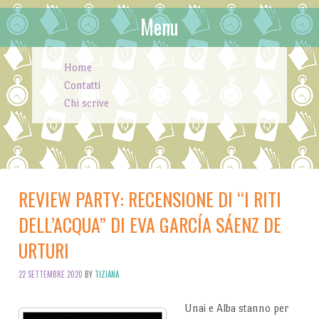
Menu
Skip to content
Home
Contatti
Chi scrive
REVIEW PARTY: RECENSIONE DI “I RITI
DELL’ACQUA” DI EVA GARCÍA SÁENZ DE
URTURI
22 SETTEMBRE 2020
BY
TIZIANA
Unai e Alba stanno per