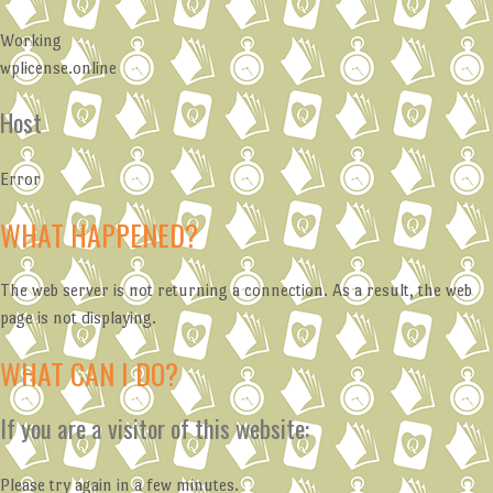
Working
wplicense.online
Host
Error
WHAT HAPPENED?
The web server is not returning a connection. As a result, the web
page is not displaying.
WHAT CAN I DO?
If you are a visitor of this website:
Please try again in a few minutes.