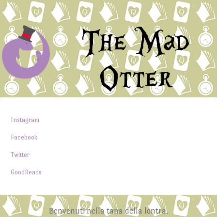
The Mad
Otter
Instagram
Facebook
Twitter
GoodReads
Benvenuti nella tana della lontra.