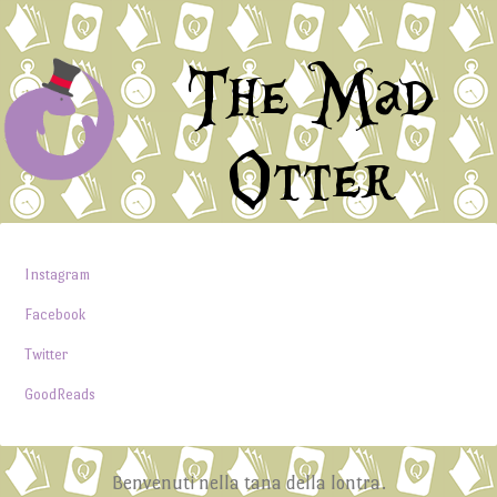
The Mad
Otter
Instagram
Facebook
Twitter
GoodReads
Benvenuti nella tana della lontra.