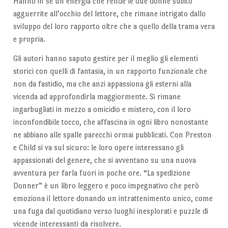
Hanno in sé un’energia che rende le due donne subito
agguerrite all’occhio del lettore, che rimane intrigato dallo
sviluppo del loro rapporto oltre che a quello della trama vera
e propria.
Gli autori hanno saputo gestire per il meglio gli elementi
storici con quelli di fantasia, in un rapporto funzionale che
non da fastidio, ma che anzi appassiona gli esterni alla
vicenda ad approfondirla maggiormente. Si rimane
ingarbugliati in mezzo a omicidio e mistero, con il loro
inconfondibile tocco, che affascina in ogni libro nonostante
ne abbiano alle spalle parecchi ormai pubblicati. Con Preston
e Child si va sul sicuro: le loro opere interessano gli
appassionati del genere, che si avventano su una nuova
avventura per farla fuori in poche ore. “La spedizione
Donner” è un libro leggero e poco impegnativo che però
emoziona il lettore donando un intrattenimento unico, come
una fuga dal quotidiano verso luoghi inesplorati e puzzle di
vicende interessanti da risolvere.