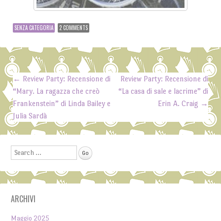
SENZA CATEGORIA
2 COMMENTS
←
Review Party: Recensione di
Review Party: Recensione di
Post navigation
“Mary. La ragazza che creò
“La casa di sale e lacrime” di
Frankenstein” di Linda Bailey e
Erin A. Craig
→
Julia Sardà
Search
ARCHIVI
Maggio 2025