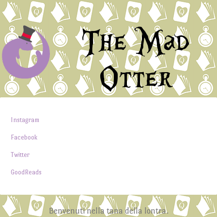
The Mad
Otter
Instagram
Facebook
Twitter
GoodReads
Benvenuti nella tana della lontra.