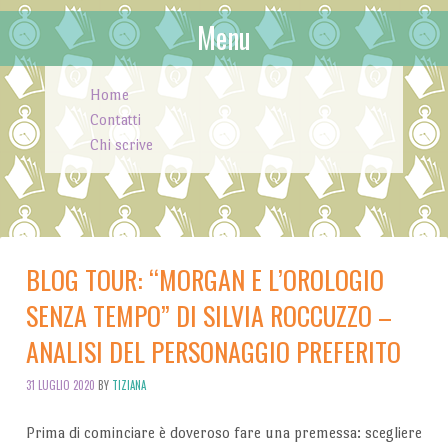
Menu
Skip to content
Home
Contatti
Chi scrive
BLOG TOUR: “MORGAN E L’OROLOGIO
SENZA TEMPO” DI SILVIA ROCCUZZO –
ANALISI DEL PERSONAGGIO PREFERITO
31 LUGLIO 2020
BY
TIZIANA
Prima di cominciare è doveroso fare una premessa: scegliere