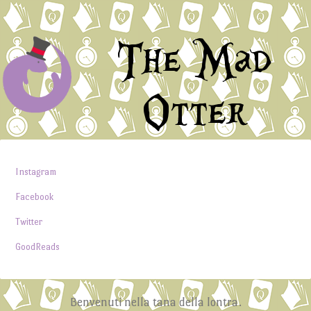
The Mad
Otter
Instagram
Facebook
Twitter
GoodReads
Benvenuti nella tana della lontra.