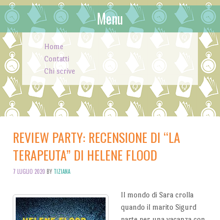
Menu
Skip to content
Home
Contatti
Chi scrive
REVIEW PARTY: RECENSIONE DI “LA
TERAPEUTA” DI HELENE FLOOD
7 LUGLIO 2020
BY
TIZIANA
Il mondo di Sara crolla
quando il marito Sigurd
parte per una vacanza con