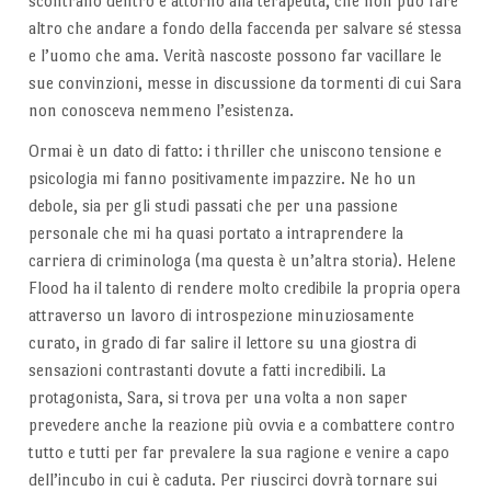
scontrano dentro e attorno alla terapeuta, che non può fare
altro che andare a fondo della faccenda per salvare sé stessa
e l’uomo che ama. Verità nascoste possono far vacillare le
sue convinzioni, messe in discussione da tormenti di cui Sara
non conosceva nemmeno l’esistenza.
Ormai è un dato di fatto: i thriller che uniscono tensione e
psicologia mi fanno positivamente impazzire. Ne ho un
debole, sia per gli studi passati che per una passione
personale che mi ha quasi portato a intraprendere la
carriera di criminologa (ma questa è un’altra storia). Helene
Flood ha il talento di rendere molto credibile la propria opera
attraverso un lavoro di introspezione minuziosamente
curato, in grado di far salire il lettore su una giostra di
sensazioni contrastanti dovute a fatti incredibili. La
protagonista, Sara, si trova per una volta a non saper
prevedere anche la reazione più ovvia e a combattere contro
tutto e tutti per far prevalere la sua ragione e venire a capo
dell’incubo in cui è caduta. Per riuscirci dovrà tornare sui