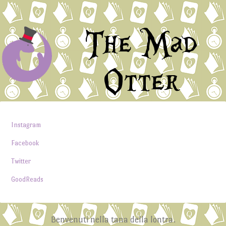
The Mad
Otter
Instagram
Facebook
Twitter
GoodReads
Benvenuti nella tana della lontra.