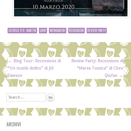
GEORGE R.R. MARTIN
LIBRI
MONDADORI
RECENSIONI
REVIEW PARTY
←
Blog Tour: Recensione di
Review Party: Recensione di
Post navigation
“Un inutile delitto” di Jill
“Marea Tossica” di Chen
Dawson
Qiufan
→
Search
ARCHIVI