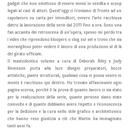
gadget che non smettono di essere messi in vendita e scoop
legati al cast di attori. Quest’oggi ci troviamo di fronte ad un
capolavoro su carta per intenditori, ovvero l’arte racchiusa
dietro la lavorazione della serie dal 2011 fino a ora. Sono una
fan accanita dei retroscena di un’opera, spesso mi perdo tra
i video che riprendono bloopers o vlog sui set e trovo che sia
meraviglioso poter vedere il lavoro di una produzione al di là
del girato ufficiale.
Il mastodontico volume a cura di Deborah Riley e Jody
Revenson porta alla luce disegni preparatori, bozze
artistiche, piante strutturali, qualsiasi cosa vi possa venire in
mente è racchiuso qui dentro. Ho trovato affascinante ogni
pagina scorsa, perché è la prova di quanto lavoro ci sia stato
per la realizzazione della serie, quante persone siano state
coinvolte e di quante dobbiamo avere rispetto e riconoscenza
per la dedizione e la cura nello stile grafico e architettonico
che hanno reso giustizia a ciò che Martin ha immaginato
tanti anni fa.