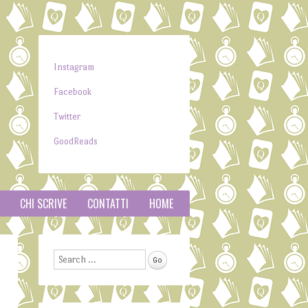
Instagram
Facebook
Twitter
GoodReads
CHI SCRIVE
CONTATTI
HOME
Search