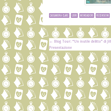
CASSANDRA CLARE
LIBRI
MONDADORI
RECENSIONI
←
Blog Tour: “Un inutile delitto” di Ji
Post navigation
Presentazione