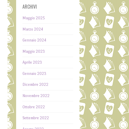
ARCHIVI
i
Maggio 2025
a
Marzo 2024
,
a
Gennaio 2024
o
a
Maggio 2023
o
Aprile 2023
o
Gennaio 2023
o
Dicembre 2022
i
Novembre 2022
,
Ottobre 2022
e
a
Settembre 2022
a