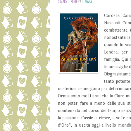
3 MARZO 2020
BY
TIZIANA
Cordelia Car
Nascosti. Comp
combattente, u
nonostante la
quando lo sca
Londra, per 
famiglia. Qui 
le meraviglie 
Disgraziatame
tanto potente 
misteriosi riemergono per determinare 
Ormai sono molti anni che la Clare mi 
non poter fare a meno delle sue sto
mantenerlo nel corso del tempo senza
la passione. Cassie ci riesce, a volte 
d’Oro”, in uscita oggi a livello mondia