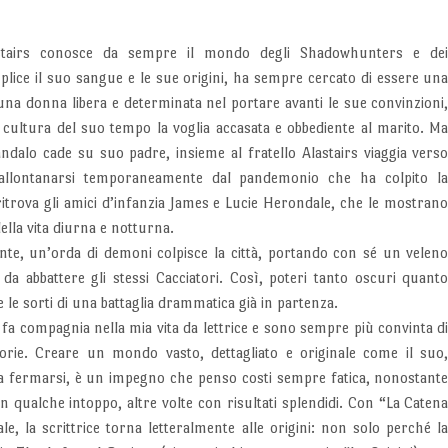
stairs conosce da sempre il mondo degli Shadowhunters e de
lice il suo sangue e le sue origini, ha sempre cercato di essere un
na donna libera e determinata nel portare avanti le sue convinzioni
 cultura del suo tempo la voglia accasata e obbediente al marito. M
ndalo cade su suo padre, insieme al fratello Alastairs viaggia vers
allontanarsi temporaneamente dal pandemonio che ha colpito l
ritrova gli amici d’infanzia James e Lucie Herondale, che le mostran
della vita diurna e notturna.
nte, un’orda di demoni colpisce la città, portando con sé un velen
da abbattere gli stessi Cacciatori. Così, poteri tanto oscuri quant
le sorti di una battaglia drammatica già in partenza.
fa compagnia nella mia vita da lettrice e sono sempre più convinta d
rie. Creare un mondo vasto, dettagliato e originale come il suo
 fermarsi, è un impegno che penso costi sempre fatica, nonostant
con qualche intoppo, altre volte con risultati splendidi. Con “La Caten
le, la scrittrice torna letteralmente alle origini: non solo perché l