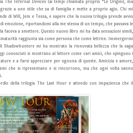
toria The Infernal Devices (ai tempi chiamata proprio “Le Origini), m
grazie a uno stile che sa di famiglia e mette a proprio agio. Chi m
nde di Will, Jem e Tessa, e sapere che la nuova trilogia prende avvi
e di emozione, riportandomi alla me stessa di un tempo, che passava l
la faceva a smettere. Questo nuovo libro mi ha data sensazioni simili
la maturità raggiunta sia come persona che come lettrice. Immergerm
li Shadowhunters mi ha mostrato la rinnovata bellezza che la sag
i conosciuti si mostrano al lettore come cari amici, che spingono 
tature e a farsi apprezzare per ognuna di queste. Amicizia e amore
 Temi che si ripresentano e si rincorrono, ma che ogni volta sann
i.
rdio della trilogia The Last Hour e attendo con impazienza che i