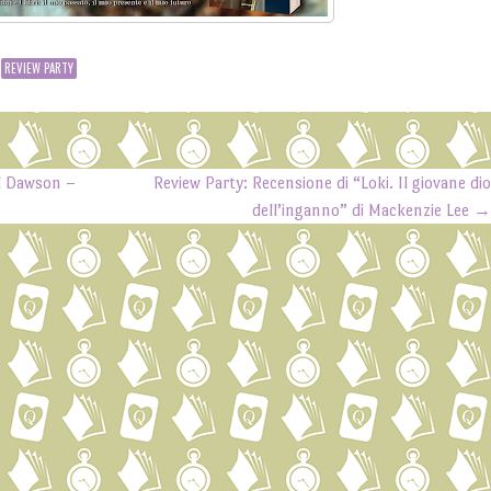
REVIEW PARTY
ll Dawson –
Review Party: Recensione di “Loki. Il giovane di
dell’inganno” di Mackenzie Lee