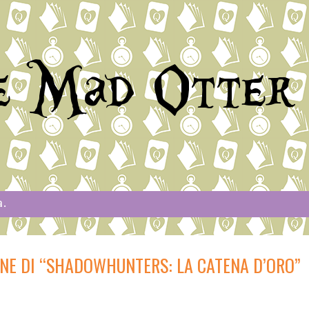
e Mad Otter
a.
ONE DI “SHADOWHUNTERS: LA CATENA D’ORO”