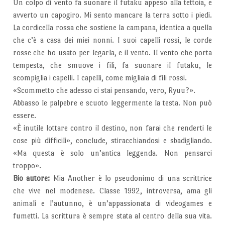
Un colpo di vento fa suonare il futaku appeso alla tettoia, e
avverto un capogiro. Mi sento mancare la terra sotto i piedi.
La cordicella rossa che sostiene la campana, identica a quella
che c’è a casa dei miei nonni. I suoi capelli rossi, le corde
rosse che ho usato per legarla, e il vento. Il vento che porta
tempesta, che smuove i fili, fa suonare il futaku, le
scompiglia i capelli. I capelli, come migliaia di fili rossi.
«Scommetto che adesso ci stai pensando, vero, Ryuu?».
Abbasso le palpebre e scuoto leggermente la testa. Non può
essere.
«È inutile lottare contro il destino, non farai che renderti le
cose più difficili», conclude, stiracchiandosi e sbadigliando.
«Ma questa è solo un’antica leggenda. Non pensarci
troppo».
Bio autore:
Mia Another è lo pseudonimo di una scrittrice
che vive nel modenese. Classe 1992, introversa, ama gli
animali e l’autunno, è un’appassionata di videogames e
fumetti. La scrittura è sempre stata al centro della sua vita.