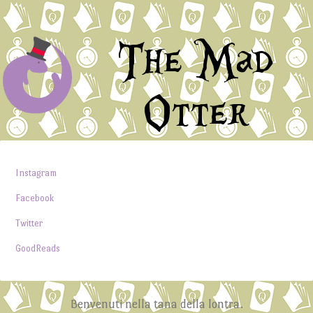
The Mad
Otter
Instagram
Facebook
Twitter
GoodReads
Benvenuti nella tana della lontra.