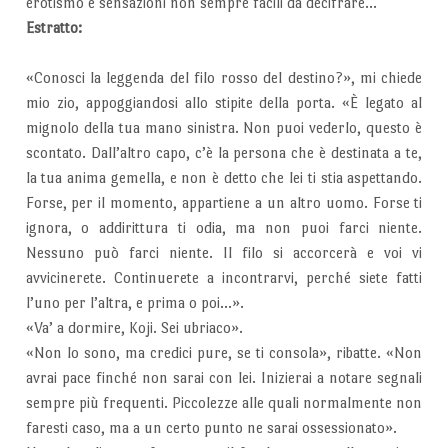
erotismo e sensazioni non sempre facili da decifrare…
Estratto:
«Conosci la leggenda del filo rosso del destino?», mi chiede
mio zio, appoggiandosi allo stipite della porta. «È legato al
mignolo della tua mano sinistra. Non puoi vederlo, questo è
scontato. Dall’altro capo, c’è la persona che è destinata a te,
la tua anima gemella, e non è detto che lei ti stia aspettando.
Forse, per il momento, appartiene a un altro uomo. Forse ti
ignora, o addirittura ti odia, ma non puoi farci niente.
Nessuno può farci niente. Il filo si accorcerà e voi vi
avvicinerete. Continuerete a incontrarvi, perché siete fatti
l’uno per l’altra, e prima o poi…».
«Va’ a dormire, Koji. Sei ubriaco».
«Non lo sono, ma credici pure, se ti consola», ribatte. «Non
avrai pace finché non sarai con lei. Inizierai a notare segnali
sempre più frequenti. Piccolezze alle quali normalmente non
faresti caso, ma a un certo punto ne sarai ossessionato».