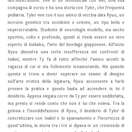
dell’illustrazione. Vive in un monolocale con Mei, una sua
compagna di corso e ha una storia con Tyler, che frequenta
pediatria. Tyler vive con il suo amico di vecchia data Ryuu, un
incrocio genetico tra occidente e oriente, un tipo bello e
imperscrutabile. Studente di neurologia modello, ma anche
sportivo, colto e profondo, questi si rivela essere un vero
esperto di kinbaku, l’arte del bondage giapponese. All’inizio
Ryuu dimostra una certa insofferenza nei confronti di
Isabel, mentre Ty fa di tutto affinché l’amico accetti la
ragazza di cui si sta follemente innamorando. Ma quando
questa si trova a dover superare un esame di disegno
sull’arte erotica della legatura, Ryuu acconsente a farle
provare la pratica e questo basta ad accendere in lei il
desiderio. Appena slegata corre da Ty per essere soddisfatta,
ma presto si rende conto che non è lui che voleva. Tra la
gelosia e l’insoddisfazione di Ryuu, il desiderio di Tylor di
concretizzare con Isabel e lo spaesamento e l’incertezza di
quest’ultima, la storia tra i tre si dipana in un crescendo di