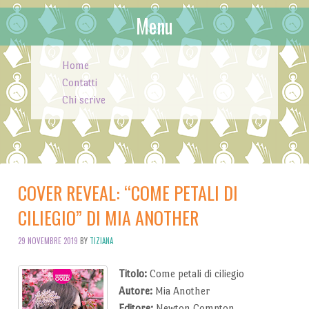
Menu
Skip to content
Home
Contatti
Chi scrive
COVER REVEAL: “COME PETALI DI
CILIEGIO” DI MIA ANOTHER
29 NOVEMBRE 2019
BY
TIZIANA
Titolo:
Come petali di ciliegio
Autore:
Mia Another
Editore:
Newton Compton