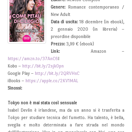
Genere:
Romance contemporaneo /
New Adult
Data di uscita:
18 dicembre (in ebook),
2 gennaio 2020 (in libreria) –
preordine disponibile
Prezzo:
3,99 € (ebook)
Link:
Amazon –
https://amzn.to/37AnC6
l
Kobo –
http://bit.ly/2sjk0pn
Google Play –
http://bit.ly/2QRVHsC
iBooks –
https://apple.co/2KV1MAL
Sinossi:
Tokyo non è mai stata così sensuale
Isabel Devlin è irlandese, ma da un anno si è trasferita a
Tokyo per studiare tecnica del fumetto. Ha talento, è bella,
sveglia e molto determinata a fare strada nel mondo