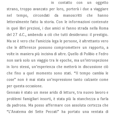
in contatto con un oggetto
strano, troppo avanzato per loro, porterà i due a viaggiare
nel tempo, circondati da manoscritti che hanno
letteralmente fatto la storia. Con le informazioni contenute
in quei libri preziosi, i due amici si fanno strada nella Roma
del 27 d.C., ambendo a ciò che tutti desiderano: il prestigio.
Ma se è vero che l’amicizia lega le persone, è altrettanto vero
che le differenze possono compromettere un rapporto, a
volte in maniera più incisiva di altre. Quello di Polibio e Fedro
non sarà solo un viaggio tra le epoche, ma un’introspezione
in loro stessi, un’esperienza che metterà in discussione ciò
che fino a quel momento sono stati. “Il tempo cambia le
cose” non è mai stata un’espressione tanto calzante come
per questa occasione.
Gennaio è stato un mese arido di letture, tra nuovo lavoro e
problemi famigliari insorti, è stata più la stanchezza a farla
da padrona. Ma posso affermare con assoluta certezza che
“L’Anatema dei Sette Peccati” ha portato una ventata di