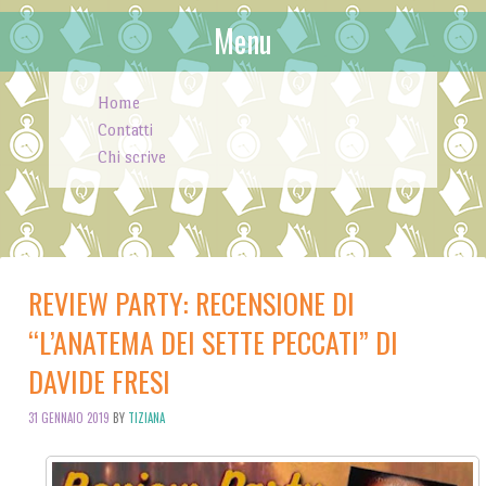
Menu
Skip to content
Home
Contatti
Chi scrive
REVIEW PARTY: RECENSIONE DI
“L’ANATEMA DEI SETTE PECCATI” DI
DAVIDE FRESI
31 GENNAIO 2019
BY
TIZIANA