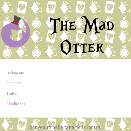
The Mad
Otter
Instagram
Facebook
Twitter
GoodReads
Benvenuti nella tana della lontra.