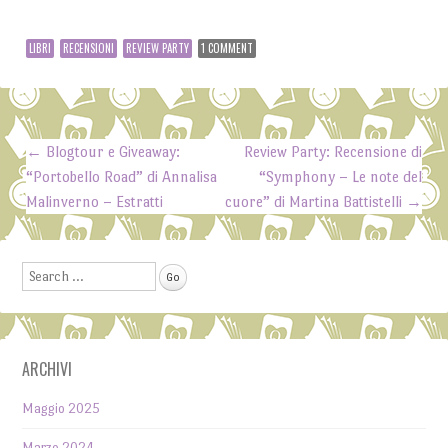
LIBRI
RECENSIONI
REVIEW PARTY
1 COMMENT
←
Blogtour e Giveaway:
Review Party: Recensione di
Post navigation
“Portobello Road” di Annalisa
“Symphony – Le note del
Malinverno – Estratti
cuore” di Martina Battistelli
→
Search
ARCHIVI
Maggio 2025
Marzo 2024