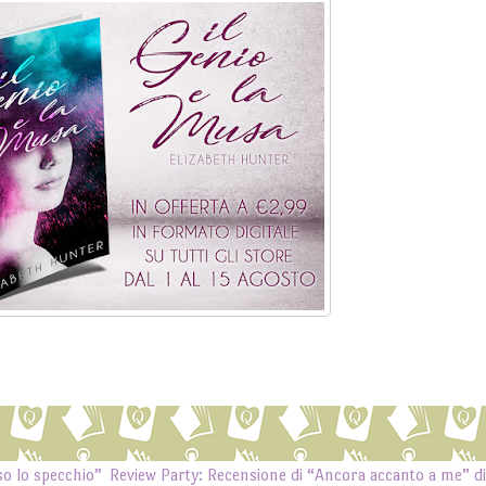
o lo specchio”
Review Party: Recensione di “Ancora accanto a me” d