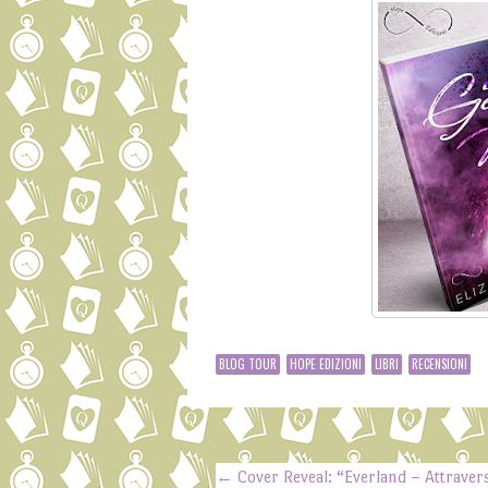
BLOG TOUR
HOPE EDIZIONI
LIBRI
RECENSIONI
←
Cover Reveal: “Everland – Attravers