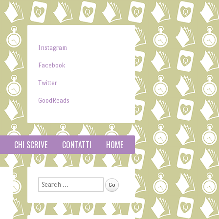
Instagram
Facebook
Twitter
GoodReads
CHI SCRIVE
CONTATTI
HOME
Search