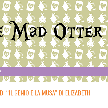
e Mad Otter
a.
I “IL GENIO E LA MUSA” DI ELIZABETH