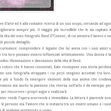
ive d’arte ed è alla costante ricerca di un suo scopo, cercando ad ogn
gliorarsi sempre più. Il viaggio più incredibile che le sia capitato 
lla vita del noto fotografo Reed O’Connor, di cui ammira il lavoro e n
ù piccolo dettaglio.
curiosisce: comprendere il legame che lui aveva con i suoi amici 
e tra loro possano essersi influenzati artisticamente. Una donna è l
odes: illuminazione e dannazione della vita di Reed.
 coloro che li hanno conosciuti, Kate ricompone una storia perdut
e una fotografia strappata i cui pezzi vengono accostati tra loro
 più a fondo fa emergere elementi della sua anima che credev
ossessione ma anche la passione che riversa nell’arte è da esempio pe
 per rincorrere i propri sogni e realizzarli.
unter rende l’opera scorrevole e immediata. La lettura è piacevole no
a le persone ma l’amore che si instaura tra un essere umano e i suo
 là di qualsiasi sentimento o uomo.