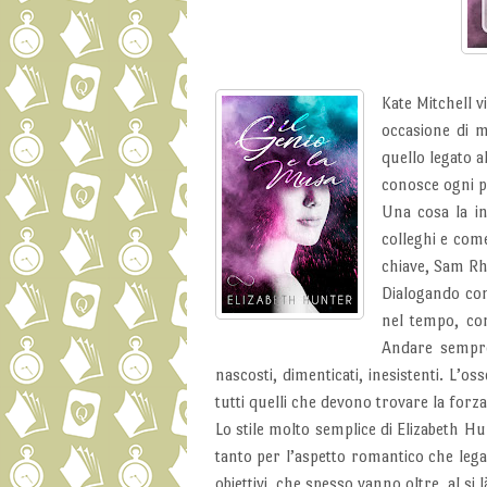
Kate Mitchell v
occasione di mi
quello legato a
conosce ogni pi
Una cosa la in
colleghi e com
chiave, Sam Rh
Dialogando con
nel tempo, com
Andare sempre
nascosti, dimenticati, inesistenti. L’
tutti quelli che devono trovare la forza
Lo stile molto semplice di Elizabeth H
tanto per l’aspetto romantico che leg
obiettivi, che spesso vanno oltre, al si