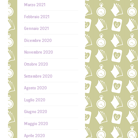
Marzo 2021
Febbraio 2021
Gennaio 2021
i
è
Dicembre 2020
e
Novembre 2020
e
Ottobre 2020
a
Settembre 2020
a
Agosto 2020
.
a
Luglio 2020
r
Giugno 2020
n
Maggio 2020
i
Aprile 2020