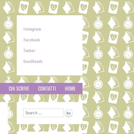
Instagram
Facebook
Twitter
GoodReads
CHI SCRIVE
CONTATTI
HOME
Search