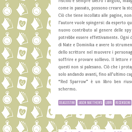
rischio è sempre dietro l’angolo, mali
come in passato, possono creare la sto
Ciò che tiene incollato alle pagine, n
l’autore vuole spingersi: da esperto qu
nuovo contributo al genere delle spy
potrebbe essere effettivamente. Ogni 
di Nate e Dominika e avere lo strumento 
dello scrittore nel muovere i personagg
soffrire e provare sollievo. Il lettor
questi non si palesano. Ciò che i prota
solo andando avanti, fino all’ultimo cap
“Red Sparrow” è un libro ben rius
schermo.
DEAGOSTINI
JASON MATTHEWS
LIBRI
RECENSIONI