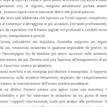
perazioni che, in segreto, vengono attualmente portate avanti
, nessuno saprà cosa si nasconde dietro alle grandi potenze.
ate sono spie addestrate che operano su fronti opposti: competono
a al contempo si attraggono in più occasioni. Entrambi professionisti
uci da esperienze che li hanno segnati nel profondo e condotti vers
greti, manipolazioni e pericoli.
ocosa, calcolatrice ma impulsiva, Dominika sopprime un sogn
llo zio, rimanendo incastrata in qualcosa impossibile da gestire. I
e l’accompagna fin da bambina per avere successo nelle missioni
osi temere dai più. Diventa così una Sparrow, all’inseguimento di u
n l’acerrimo nemico da abbattere.
sono invertirsi e chi manipola può divenire il manipolato. Il rapport
onoscenza, sullo studiarsi lentamente, imparare dal comportament
 incrinano, la concentrazione dell’uomo sembra annebbiarsi.
solo un difetto: l’essere umano non agisce come una macchina. 
nfastidire e per far osservare la situazione da un punto di vist
sono i rapporti internazionali, nulla può andare alla perfezione. I