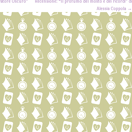
vatore Oscuro”
Recensione: “Il profumo del mosto e dei ricordi” d
Alessia Coppola