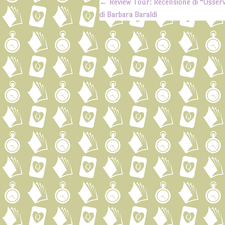
←
Review Tour: Recensione di “Osser
Post navigation
di Barbara Baraldi