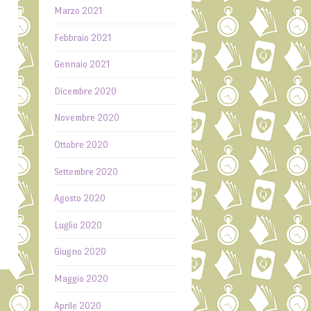
,
Marzo 2021
e
Febbraio 2021
n
Gennaio 2021
e
o
Dicembre 2020
o
Novembre 2020
,
é
Ottobre 2020
o
Settembre 2020
e
Agosto 2020
Luglio 2020
Giugno 2020
Maggio 2020
Aprile 2020