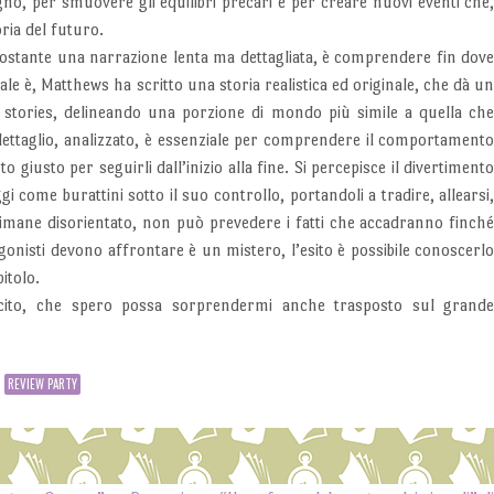
gno, per smuovere gli equilibri precari e per creare nuovi eventi che
ria del futuro.
onostante una narrazione lenta ma dettagliata, è comprendere fin dov
ale è, Matthews ha scritto una storia realistica ed originale, che dà u
 stories, delineando una porzione di mondo più simile a quella ch
dettaglio, analizzato, è essenziale per comprendere il comportament
giusto per seguirli dall’inizio alla fine. Si percepisce il divertiment
i come burattini sotto il suo controllo, portandoli a tradire, allearsi
e rimane disorientato, non può prevedere i fatti che accadranno finch
gonisti devono affrontare è un mistero, l’esito è possibile conoscerl
itolo.
cito, che spero possa sorprendermi anche trasposto sul grand
REVIEW PARTY