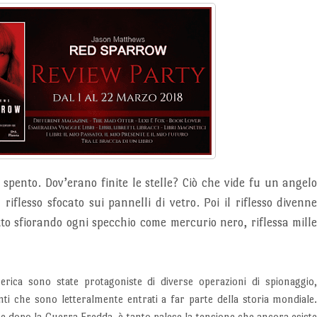
a spento. Dov’erano finite le stelle?
Ciò che vide fu un angel
 riflesso sfocato sui pannelli di vetro. Poi il riflesso divenn
to sfiorando ogni specchio come mercurio nero, riflessa mill
rica sono state protagoniste di diverse operazioni di spionaggio
nti che sono letteralmente entrati a far parte della storia mondiale
 dopo la Guerra Fredda, è tanto palese la tensione che ancora esist