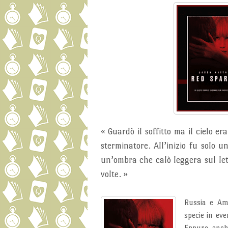
«
Guardò il soffitto ma il cielo er
sterminatore. All’inizio fu solo un
un’ombra che calò leggera sul let
volte.
»
Russia e Ame
specie in eve
Eppure, anche