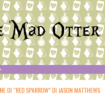
e Mad Otter
a.
ONE DI “RED SPARROW” DI JASON MATTHEWS