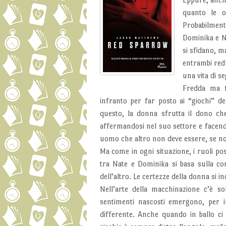
quanto le o
Probabilmente
Dominika e N
si sfidano, m
entrambi red
una vita di se
Fredda ma f
infranto per far posto ai “giochi” de
questo, la donna sfrutta il dono ch
affermandosi nel suo settore e facend
uomo che altro non deve essere, se no
Ma come in ogni situazione, i ruoli pos
tra Nate e Dominika si basa sulla c
dell’altro. Le certezze della donna si
Nell’arte della macchinazione c’è 
sentimenti nascosti emergono, per i
differente. Anche quando in ballo ci 