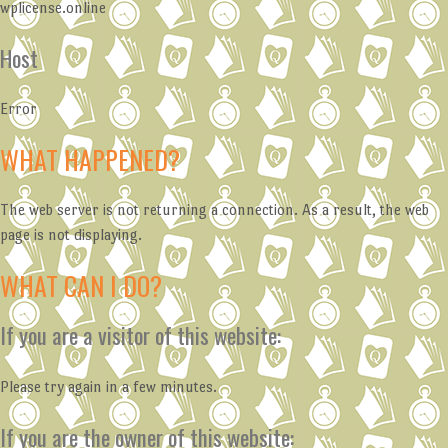
wplicense.online
Host
Error
WHAT HAPPENED?
The web server is not returning a connection. As a result, the web
page is not displaying.
WHAT CAN I DO?
If you are a visitor of this website:
Please try again in a few minutes.
If you are the owner of this website: