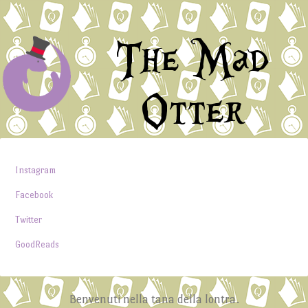
The Mad
Otter
Instagram
Facebook
Twitter
GoodReads
Benvenuti nella tana della lontra.